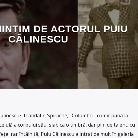
MINTIM DE ACTORUL PUIU
CĂLINESCU
 Călinescu? Trandafir, Spirache, „Columbo”, comic până la
celulă a corpului său, slab ca o umbră, dar plin de talent, cu
feţei rar întâlnită, Puiu Călinescu a intrat de mult în galeria