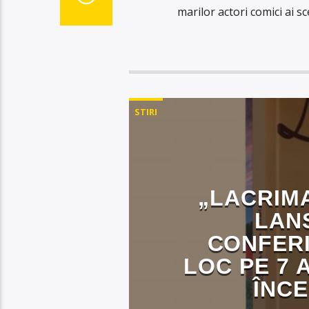
marilor actori comici ai sc
STIRI
„LACRIMA
LAN
CONFERI
LOC PE 7 
ÎNCE