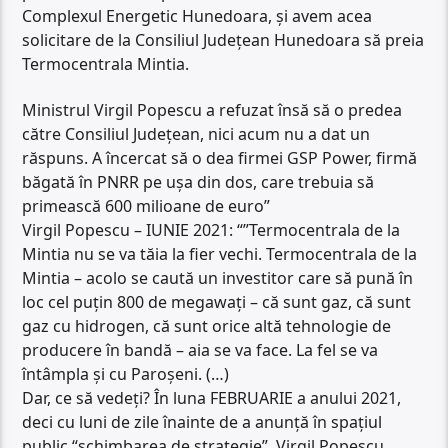
Complexul Energetic Hunedoara, și avem acea
solicitare de la Consiliul Județean Hunedoara să preia
Termocentrala Mintia.
Ministrul Virgil Popescu a refuzat însă să o predea
către Consiliul Județean, nici acum nu a dat un
răspuns. A încercat să o dea firmei GSP Power, firmă
băgată în PNRR pe ușa din dos, care trebuia să
primească 600 milioane de euro”
Virgil Popescu – IUNIE 2021: “”Termocentrala de la
Mintia nu se va tăia la fier vechi. Termocentrala de la
Mintia – acolo se caută un investitor care să pună în
loc cel puţin 800 de megawaţi – că sunt gaz, că sunt
gaz cu hidrogen, că sunt orice altă tehnologie de
producere în bandă – aia se va face. La fel se va
întâmpla şi cu Paroşeni. (…)
Dar, ce să vedeți? În luna FEBRUARIE a anului 2021,
deci cu luni de zile înainte de a anunță în spațiul
public “schimbarea de strategie”, Virgil Popescu