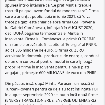
spunea într-o întâlnire că “..e praf Mintia, trebuie
trecută pe gaz…avem fondul de modernizare”. Firma
care a anunțat public, abia în iunie 2021, că “o va
trece pe gaz” este chiar celebra firma GSP Power a
lui Gabriel Comănescu, înființată în AUGUST 2020,
deci DUPĂ băgarea termocentralei Mintia în
insolvență. Firma lui Comănescu a primit O TREIME
din sumele prevăzute în capitolul “Energie” al PNRR,
adică 585 milioane de euro. O firmă cu ZERO
activitate în domeniul producției de energie, condusă
de un om cunoscut pentru modul în care își bagă
propriile firme în insolvență pentru a nu-și plăti
angajații, primește 600 MILIOANE de euro din PNRR.
Din păcate, însă, după Mintia-Paroșeni urmează și
Turceni-Rovinari pentru că deja au fost înființate TOT
în august-septembrie 2020 cel puțin încă două firme
(ENERGY TRANSITION SRL si ENERGIE OLTENIA SRL)