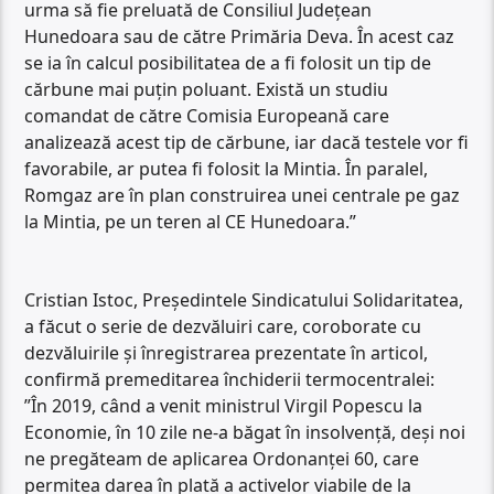
urma să fie preluată de Consiliul Județean
Hunedoara sau de către Primăria Deva. În acest caz
se ia în calcul posibilitatea de a fi folosit un tip de
cărbune mai puțin poluant. Există un studiu
comandat de către Comisia Europeană care
analizează acest tip de cărbune, iar dacă testele vor fi
favorabile, ar putea fi folosit la Mintia. În paralel,
Romgaz are în plan construirea unei centrale pe gaz
la Mintia, pe un teren al CE Hunedoara.”
Cristian Istoc, Președintele Sindicatului Solidaritatea,
a făcut o serie de dezvăluiri care, coroborate cu
dezvăluirile și înregistrarea prezentate în articol,
confirmă premeditarea închiderii termocentralei:
”În 2019, când a venit ministrul Virgil Popescu la
Economie, în 10 zile ne-a băgat în insolvență, deși noi
ne pregăteam de aplicarea Ordonanței 60, care
permitea darea în plată a activelor viabile de la