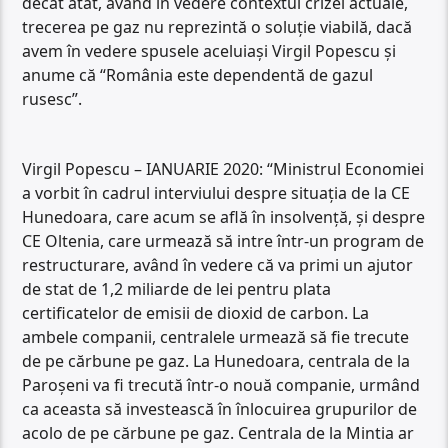
decât atât, având în vedere contextul crizei actuale,
trecerea pe gaz nu reprezintă o soluție viabilă, dacă
avem în vedere spusele aceluiași Virgil Popescu și
anume că “România este dependentă de gazul
rusesc”.
Virgil Popescu – IANUARIE 2020: “Ministrul Economiei
a vorbit în cadrul interviului despre situația de la CE
Hunedoara, care acum se află în insolvență, și despre
CE Oltenia, care urmează să intre într-un program de
restructurare, având în vedere că va primi un ajutor
de stat de 1,2 miliarde de lei pentru plata
certificatelor de emisii de dioxid de carbon. La
ambele companii, centralele urmează să fie trecute
de pe cărbune pe gaz. La Hunedoara, centrala de la
Paroșeni va fi trecută într-o nouă companie, urmând
ca aceasta să investească în înlocuirea grupurilor de
acolo de pe cărbune pe gaz. Centrala de la Mintia ar