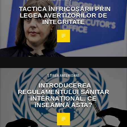
TACTICA ÎNFRICOȘĂRII PRIN
LEGEA AVERTIZORILOR DE
INTEGRITATE
ȘTIREA ANTERIOARE
INTRODUCEREA
REGULAMENTULUI SANITAR
INTERNAȚIONAL. CE
ÎNSEAMNĂ ASTA?