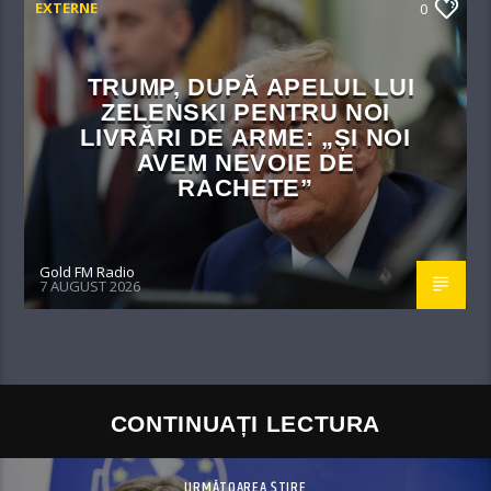
EXTERNE
0
TRUMP, DUPĂ APELUL LUI
ZELENSKI PENTRU NOI
LIVRĂRI DE ARME: „ȘI NOI
AVEM NEVOIE DE
RACHETE”
Gold FM Radio
7 AUGUST 2026
CONTINUAȚI LECTURA
URMĂTOAREA ȘTIRE