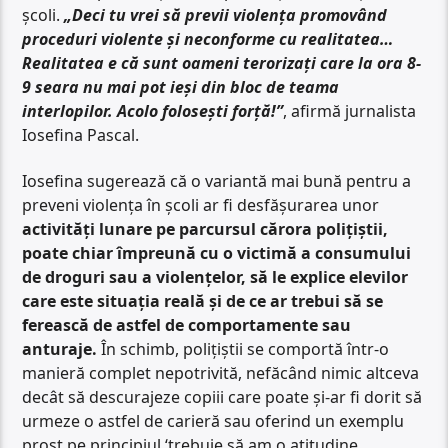
școli.
„Deci tu vrei să previi violența promovând
proceduri violente și neconforme cu realitatea…
Realitatea e că sunt oameni terorizați care la ora 8-
9 seara nu mai pot ieși din bloc de teama
interlopilor. Acolo folosești forță!”
, afirmă jurnalista
Iosefina Pascal.
Iosefina sugerează că o variantă mai bună pentru a
preveni violența în școli ar fi desfășurarea unor
activități lunare pe parcursul cărora polițiștii,
poate chiar împreună cu o victimă a consumului
de droguri sau a violențelor, să le explice elevilor
care este situația reală și de ce ar trebui să se
ferească de astfel de comportamente sau
anturaje.
În schimb, polițiștii se comportă într-o
manieră complet nepotrivită, nefăcând nimic altceva
decât să descurajeze copiii care poate și-ar fi dorit să
urmeze o astfel de carieră sau oferind un exemplu
prost pe principiul ‘trebuie să am o atitudine