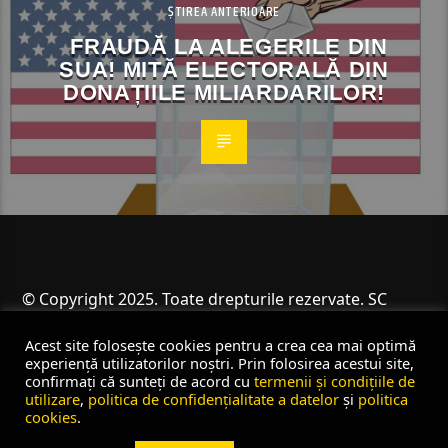
ȘTIREA ANTERIOARE
FRAUDĂ LA ALEGERILE DIN
SUA! MITĂ ELECTORALĂ DIN
DONAȚIILE MILIARDARILOR!
© Copyright 2025. Toate drepturile rezervate. SC
Angus Resources SRL
Acest site folosește cookies pentru a crea cea mai optimă
experiență utilizatorilor noștri. Prin folosirea acestui site,
confirmați că sunteți de acord cu
termenii și condițiile de
utilizare
,
politica de confidențialitate a datelor
și
politica
cookies
.