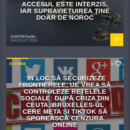
ACCESUL ESTE INTERZIS,
IAR SUPRAVIEȚUIREA ȚINE
DOAR DE NOROC
Gold FM Radio
9 AUGUST 2026
EXTERNE
0
ÎN LOC SĂ SECURIZEZE
FRONTIERELE, UE VREA SĂ
CONTROLEZE REȚELELE
SOCIALE: DUPĂ CRIZA DIN
CEUTA, BRUXELLES-UL
CERE META ȘI TIKTOK SĂ
SPOREASCĂ CENZURA
ONLINE