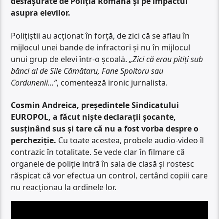
desfășurate de Poliția Română și pe impactul
asupra elevilor.
Polițiștii au acționat în forță, de zici că se aflau în
mijlocul unei bande de infractori și nu în mijlocul
unui grup de elevi într-o școală.
„Zici că erau pitiți sub
bănci al de Sile Cămătaru, Fane Spoitoru sau
Cordunenii…”
, comentează ironic jurnalista.
Cosmin Andreica, președintele Sindicatului
EUROPOL, a făcut niște declarații șocante,
susținând sus și tare că nu a fost vorba despre o
percheziție.
Cu toate acestea, probele audio-video îl
contrazic în totalitate. Se vede clar în filmare că
organele de poliție intră în sala de clasă și rostesc
răspicat că vor efectua un control, certând copiii care
nu reacționau la ordinele lor.