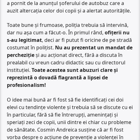
a pornit de la anunțul șoferului de autobuz care a
auzit altercația celor doi copii și a alertat autoritățile.
Toate bune și frumoase, poliția trebuia să intervină,
dar nu așa cum a făcut-o. În primul rând,
ofițerii nu
s-au legitimat
, deci ar fi putut fi oricine de pe stradă
costumat în polițist.
Nu au prezentat un mandat de
percheziție
și au acționat direct, fără a discuta în
prealabil cu vreun cadru didactic sau cu directorul
instituției.
Toate acestea sunt abuzuri clare și
reprezintă o dovadă flagrantă a lipsei de
profesionalism!
O idee mai bună ar fi fost să fie identificați cei doi
elevi cu tendințe violente și trebuia să se discute cu ei
în particular, fără să fie întrerupți, amenințați și
speriați zeci de copii, unii dintre ei chiar cu probleme
de sănătate. Cosmin Andreica susține că ar fi fost
vorba despre o acțiune de prevenție a violenței în