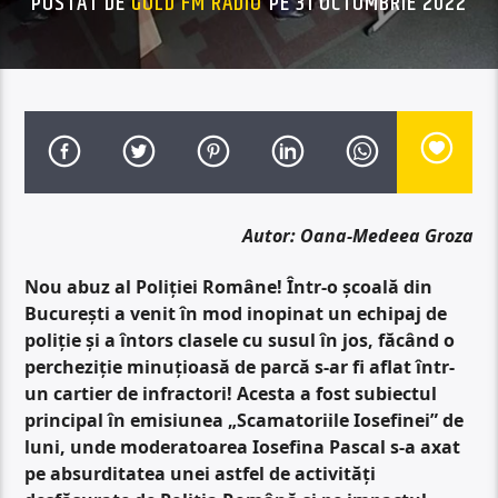
POSTAT DE
GOLD FM RADIO
PE 31 OCTOMBRIE 2022
Autor: Oana-Medeea Groza
Nou abuz al Poliției Române! Într-o școală din
București a venit în mod inopinat un echipaj de
poliție și a întors clasele cu susul în jos, făcând o
percheziție minuțioasă de parcă s-ar fi aflat într-
un cartier de infractori! Acesta a fost subiectul
principal în emisiunea „Scamatoriile Iosefinei” de
luni, unde moderatoarea Iosefina Pascal s-a axat
pe absurditatea unei astfel de activități