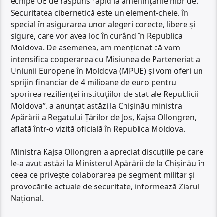
echipe UE de răspuns rapid la amenințările hibride.
Securitatea cibernetică este un element-cheie, în
special în asigurarea unor alegeri corecte, libere și
sigure, care vor avea loc în curând în Republica
Moldova. De asemenea, am menționat că vom
intensifica cooperarea cu Misiunea de Parteneriat a
Uniunii Europene în Moldova (MPUE) și vom oferi un
sprijin financiar de 4 milioane de euro pentru
sporirea rezilienței instituțiilor de stat ale Republicii
Moldova”, a anunțat astăzi la Chișinău ministra
Apărării a Regatului Țărilor de Jos, Kajsa Ollongren,
aflată într-o vizită oficială în Republica Moldova.
Ministra Kajsa Ollongren a apreciat discuțiile pe care
le-a avut astăzi la Ministerul Apărării de la Chișinău în
ceea ce privește colaborarea pe segment militar și
provocările actuale de securitate, informează Ziarul
Național.