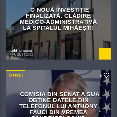
O NOUĂ INVESTIȚIE
FINALIZATĂ: CLĂDIRE
MEDICO-ADMINISTRATIVĂ
LA SPITALUL MIHĂEȘTI!​
Gold FM Radio
7 AUGUST 2026
EXTERNE
0
COMISIA DIN SENAT A SUA
OBȚINE DATELE DIN
TELEFONUL LUI ANTHONY
FAUCI DIN VREMEA