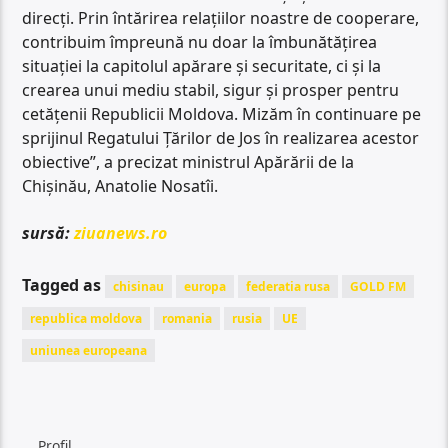
direcți. Prin întărirea relațiilor noastre de cooperare,
contribuim împreună nu doar la îmbunătățirea
situației la capitolul apărare și securitate, ci și la
crearea unui mediu stabil, sigur și prosper pentru
cetățenii Republicii Moldova. Mizăm în continuare pe
sprijinul Regatului Țărilor de Jos în realizarea acestor
obiective”, a precizat ministrul Apărării de la
Chișinău, Anatolie Nosatîi.
sursă:
ziuanews.ro
Tagged as
chisinau
europa
federatia rusa
GOLD FM
republica moldova
romania
rusia
UE
uniunea europeana
Profil