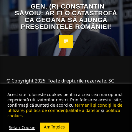
GEN. (R) CONSTANTIN
SĂVOIU: AR FI O CATASTROFĂ
CA GEOANĂ SĂ AJUNGĂ
PREȘEDINTELE ROMÂNIEI!
© Copyright 2025. Toate drepturile rezervate. SC
Angus Resources SRL
Acest site folosește cookies pentru a crea cea mai optimă
experiență utilizatorilor noștri. Prin folosirea acestui site,
confirmați că sunteți de acord cu
termenii și condițiile de
utilizare
,
politica de confidențialitate a datelor
și
politica
cookies
.
Am înțeles
Setari Cookie