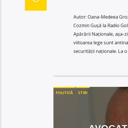
Autor: Oana-Medeea Groza
Cozmin Gușă la Radio Gold
Apărării Naționale, așa-z
viitoarea lege sunt antina
securității naționale. La 
POLITICĂ
STIRI