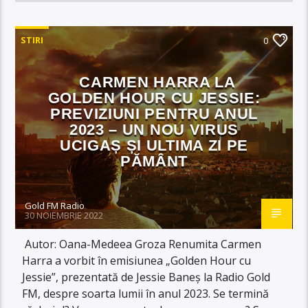
STIRI
0
CARMEN HARRA LA
GOLDEN HOUR CU JESSIE:
PREVIZIUNI PENTRU ANUL
2023 – UN NOU VIRUS
UCIGAȘ ȘI ULTIMA ZI PE
PĂMÂNT
Gold FM Radio
30 NOIEMBRIE 2022
Autor: Oana-Medeea Groza Renumita Carmen
Harra a vorbit în emisiunea „Golden Hour cu
Jessie”, prezentată de Jessie Baneș la Radio Gold
FM, despre soarta lumii în anul 2023. Se termină