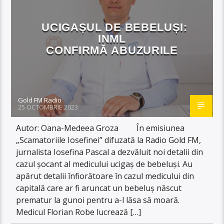
UCIGAȘUL DE BEBELUȘI:
INML
CONFIRMĂ ABUZURILE
Gold FM Radio
25 OCTOMBRIE 2023
Autor: Oana-Medeea Groza În emisiunea
„Scamatoriile Iosefinei” difuzată la Radio Gold FM,
jurnalista Iosefina Pascal a dezvăluit noi detalii din
cazul șocant al medicului ucigaș de bebeluși. Au
apărut detalii înfiorătoare în cazul medicului din
capitală care ar fi aruncat un bebeluș născut
prematur la gunoi pentru a-l lăsa să moară.
Medicul Florian Robe lucrează […]