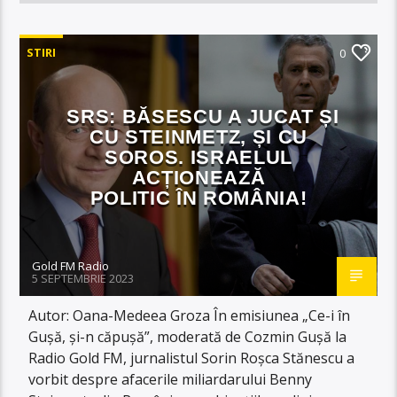
STIRI
0
SRS: BĂSESCU A JUCAT ȘI
CU STEINMETZ, ȘI CU
SOROS. ISRAELUL
ACȚIONEAZĂ
POLITIC ÎN ROMÂNIA!
Gold FM Radio
5 SEPTEMBRIE 2023
Autor: Oana-Medeea Groza În emisiunea „Ce-i în
Gușă, și-n căpușă”, moderată de Cozmin Gușă la
Radio Gold FM, jurnalistul Sorin Roșca Stănescu a
vorbit despre afacerile miliardarului Benny