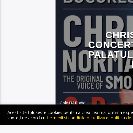
CHRI
CONCERT
PALATUL
Gold FM Radio
24 AUGUST 2023
Acest site folosește cookies pentru a crea cea mai optimă experien
sunteți de acord cu
termenii și condițiile de utilizare
,
politica de