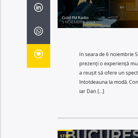
Gold FM Radio
9 NOIEMBRIE 2023
In seara de 6 noiembrie Sa
prezenți o experiență muz
a reușit să ofere un spec
întotdeauna la modă. Conc
iar Dan […]
STIRI