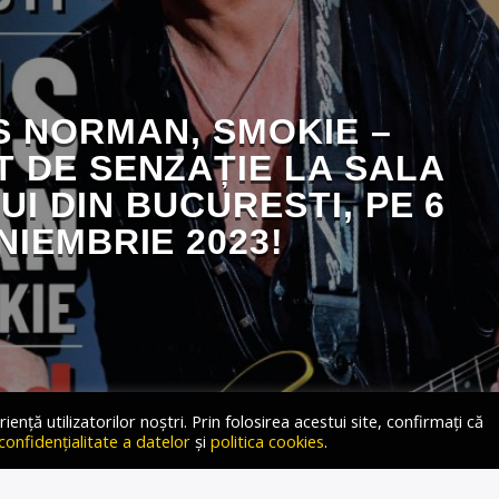
S NORMAN, SMOKIE –
 DE SENZAȚIE LA SALA
UI DIN BUCURESTI, PE 6
NIEMBRIE 2023!
ță utilizatorilor noștri. Prin folosirea acestui site, confirmați că
 confidențialitate a datelor
și
politica cookies
.