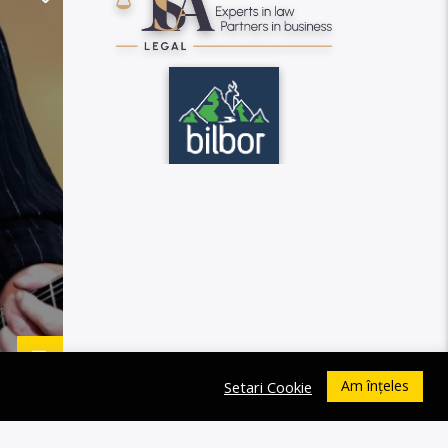
Am înțeles
Setari Cookie