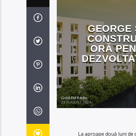
GEORGE S
CONSTRU
ORĂ PEN
DEZVOLTAT
Gold FM Radio
23 AUGUST 2024
La aproape două luni de c