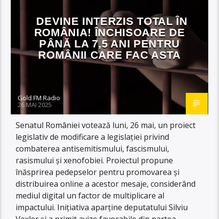
DEVINE INTERZIS TOTAL ÎN
ROMÂNIA! ÎNCHISOARE DE
PÂNĂ LA 7,5 ANI PENTRU
ROMÂNII CARE FAC ASTA
Gold FM Radio
26 MAI 2025
Senatul României votează luni, 26 mai, un proiect
legislativ de modificare a legislației privind
combaterea antisemitismului, fascismului,
rasismului și xenofobiei. Proiectul propune
înăsprirea pedepselor pentru promovarea și
distribuirea online a acestor mesaje, considerând
mediul digital un factor de multiplicare al
impactului. Inițiativa aparține deputatului Silviu
Vexler și a primit avize favorabile din partea