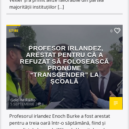
majorității instituțiilor […]
STIRI
0
PROFESOR IRLANDEZ,
ARESTAT PENTRU CĂ A
REFUZAT SĂ FOLOSEASCĂ
PRONUME
“TRANSGENDER” LA
ȘCOALĂ
Gold FM Radio
5 SEPTEMBRIE 2024
Profesorul irlandez Enoch Burke a fost arestat
pentru a treia oară într-o săptămână, fiind și