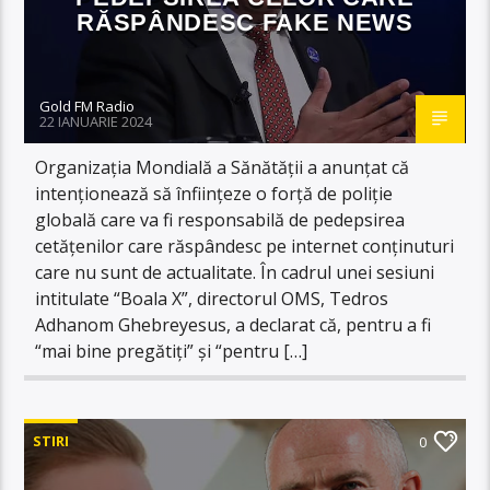
RĂSPÂNDESC FAKE NEWS
Gold FM Radio
22 IANUARIE 2024
Organizația Mondială a Sănătății a anunțat că
intenționează să înființeze o forță de poliție
globală care va fi responsabilă de pedepsirea
cetățenilor care răspândesc pe internet conținuturi
care nu sunt de actualitate. În cadrul unei sesiuni
intitulate “Boala X”, directorul OMS, Tedros
Adhanom Ghebreyesus, a declarat că, pentru a fi
“mai bine pregătiți” și “pentru […]
STIRI
0