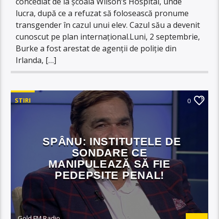
concediat de la școala Wilson’s Hospital, unde
lucra, după ce a refuzat să folosească pronume
transgender în cazul unui elev. Cazul său a devenit
cunoscut pe plan internațional.Luni, 2 septembrie,
Burke a fost arestat de agenții de poliție din
Irlanda, […]
STIRI
0
SPÂNU: INSTITUTELE DE
SONDARE CE
MANIPULEAZĂ SĂ FIE
PEDEPSITE PENAL!
Gold FM Radio