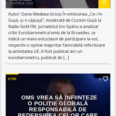
18 APRILIE 2024
Autor: Oana-Medeea Groza În emisiunea „Ce-i în
Gușă, și-n căpușă”, moderată de Cozmin Gușă la
Radio Gold FM, jurnalistul Ion Spânu a analizat
critic Eurobarometrul emis de la Bruxelles, ce
indică un mare entuziasm de participare la vot,
respectiv o opinie majoritar favorabilă referitoare
la activitatea UE. A fost publicat ieri un
eurobarometru, publicat de […]
STIRI
0
OMS VREA SĂ ÎNFIINȚEZE
O POLIȚIE GLOBALĂ
RESPONSABILĂ DE
PEDEPSIREA CELOR CARE