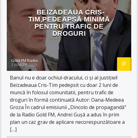
BEIZADEAUA CRIS-
TIM,PEDEAPSĂ MINIMĂ
PENTRU TRAFIC DE
DROGURI
Gold FM Radio
3 MARTIE 2023
Banul nu e doar ochiul-dracului, ci și al justiției!
Beizadeaua Cris-Tim pedepsit cu doar 2 luni de
muncă în folosul comunitatii, pentru trafic de
droguri în formă continuată Autor: Oana-Medeea
Groza În cadrul emisiunii „Dincolo de propagandă”
de la Radio Gold FM, Andrei Gușă a adus în prim
plan un caz grav de aplicare necorespunzătoare a
[…]