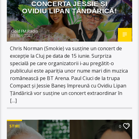
CONCERTA JESSIE ȘI
OVIDIU LIPAN ȚĂNDĂRICĂ!
Gold FM Radio
23 MAI 2023
Chris Norman (Smokie) va susține un concert de
excepție la Cluj pe data de 15 iunie. Surpriza
specială pe care organizatorii i-au pregătit-o
publicului este apariția unor nume mari din muzica
românească pe BT Arena. Paul Ciuci de la trupa
Compact și Jessie Baneș împreună cu Ovidiu Lipan
Ţăndărică vor susţine un concert extraordinar în
[…]
STIRI
0