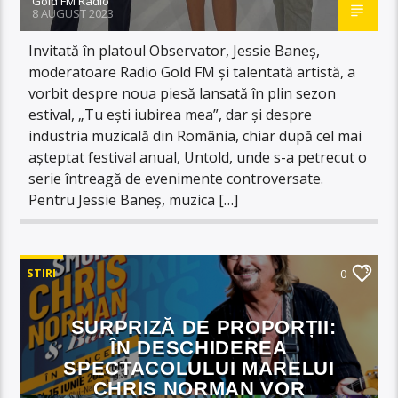
Gold FM Radio
8 AUGUST 2023
Invitată în platoul Observator, Jessie Baneș,
moderatoare Radio Gold FM și talentată artistă, a
vorbit despre noua piesă lansată în plin sezon
estival, „Tu ești iubirea mea”, dar și despre
industria muzicală din România, chiar după cel mai
așteptat festival anual, Untold, unde s-a petrecut o
serie întreagă de evenimente controversate.
Pentru Jessie Baneș, muzica […]
STIRI
0
SURPRIZĂ DE PROPORȚII:
ÎN DESCHIDEREA
SPECTACOLULUI MARELUI
CHRIS NORMAN VOR