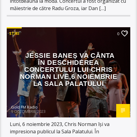
întotdeauna la modă. Concertul a fost organizat cu
măiestrie de către Radu Groza, iar Dan […]
STIRI
0
JESSIE BANEȘ VA CÂNTA
ÎN DESCHIDEREA
CONCERTULUI LUI CHRIS
NORMAN LIVE,6 NOIEMBRIE
LA SALA PALATULUI
Gold FM Radio
9 OCTOMBRIE 2023
Luni, 6 noiembrie 2023, Chris Norman își va
impresiona publicul la Sala Palatului. În