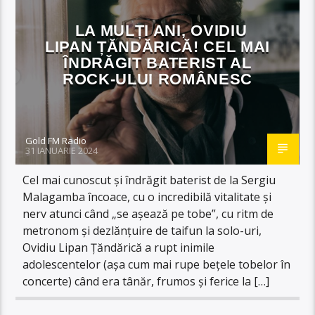
LA MULȚI ANI, OVIDIU
LIPAN ȚĂNDĂRICĂ! CEL MAI
ÎNDRĂGIT BATERIST AL
ROCK-ULUI ROMÂNESC
Gold FM Radio
31 IANUARIE 2024
Cel mai cunoscut şi îndrăgit baterist de la Sergiu
Malagamba încoace, cu o incredibilă vitalitate şi
nerv atunci când „se aşează pe tobe”, cu ritm de
metronom şi dezlănţuire de taifun la solo-uri,
Ovidiu Lipan Ţăndărică a rupt inimile
adolescentelor (aşa cum mai rupe beţele tobelor în
concerte) când era tânăr, frumos şi ferice la […]