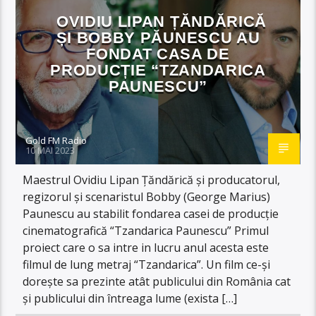
OVIDIU LIPAN ȚĂNDĂRICĂ
ȘI BOBBY PĂUNESCU AU
FONDAT CASA DE
PRODUCȚIE “TZANDARICA
PAUNESCU”
Gold FM Radio
10 MAI 2023
Maestrul Ovidiu Lipan Țăndărică și producatorul,
regizorul și scenaristul Bobby (George Marius)
Paunescu au stabilit fondarea casei de producție
cinematografică “Tzandarica Paunescu” Primul
proiect care o sa intre in lucru anul acesta este
filmul de lung metraj “Tzandarica”. Un film ce-și
dorește sa prezinte atât publicului din România cat
și publicului din întreaga lume (exista […]