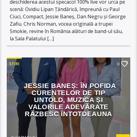
deschiderea acestui specacol 100% live vor urca pe
scenă: Ovidiu Lipan Țăndărică, împreună cu Paul
Ciuci, Compact, Jessie Baneș, Dan Negru și George
Zafiu. Chris Norman, vocea originală a trupei
Smokie, revine în România alături de band-ul său,
la Sala Palatului […]
STIRI
0
JESSIE BANEȘ: ÎN POFIDA
CURENTELOR DE TIP
UNTOLD, MUZICA ȘI
VALORILE ADEVĂRATE
RĂZBESC ÎNTOTDEAUNA