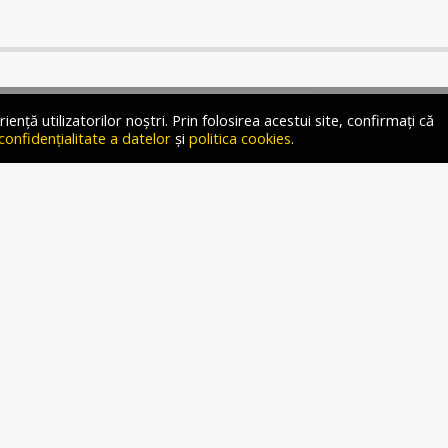
ță utilizatorilor noștri. Prin folosirea acestui site, confirmați că
 confidențialitate a datelor
și
politica cookies
.
ILEI, CLAUDIU TÂRZIU.
IONARE CURAJOASĂ ȘI
CTĂ, CE CLARIFICĂ
REA CLASEI POLITICE!