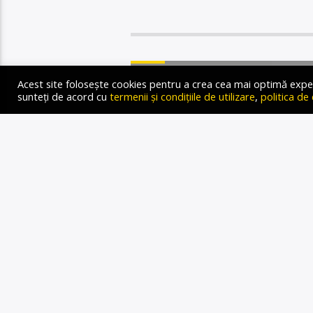
STIRI
Acest site folosește cookies pentru a crea cea mai optimă experien
sunteți de acord cu
termenii și condițiile de utilizare
,
politica de
OMUL Z
POZIȚ
CORE
ÎMPĂRȚI