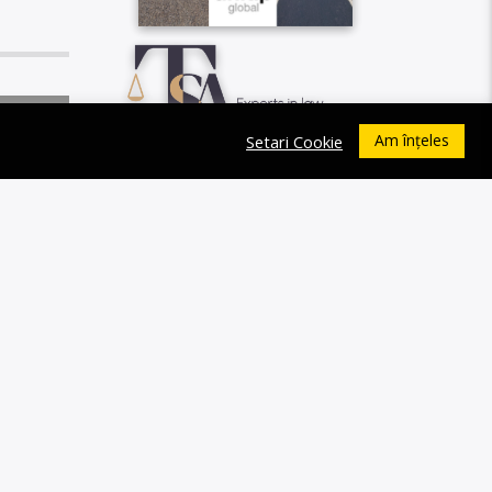
0
Am înțeles
Setari Cookie