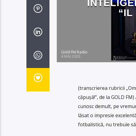
INTELIGE
“IL
Gold FM Radio
4 MAI 2026
(transcrierea rubricii „Omu
căpușă!”, de la GOLD FM) 
cunosc demult, pe vremuri,
lăsat o impresie excelentă
fotbalistică, nu trebuie s