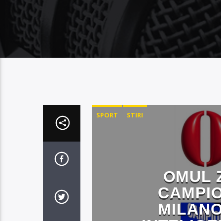
SPORT
STIRI
OMUL Z
CAMPIO
MILANO