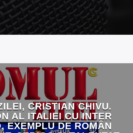
ILEI, CRISTIAN CHIVU.
N AL ITALIEI CU INTER
, EXEMPLU DE ROMÂN