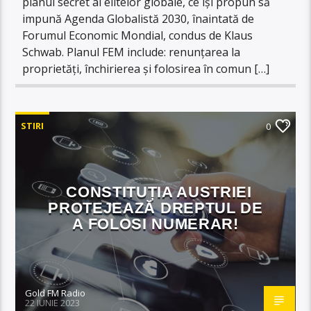
planul secret al elitelor globale, ce își propun să
impună Agenda Globalistă 2030, înaintată de
Forumul Economic Mondial, condus de Klaus
Schwab. Planul FEM include: renunțarea la
proprietăți, închirierea și folosirea în comun […]
STIRI
0
CONSTITUȚIA AUSTRIEI
PROTEJEAZĂ DREPTUL DE
A FOLOSI NUMERAR!
Gold FM Radio
22 IUNIE 2023