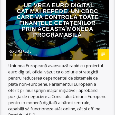
UE VREA EURO DIGITAL
CAT MAI REPEDE. UN CBDC
CARE VA CONTROLA TOATE
FINANȚELE CETAȚENILOR
PRIN ACEASTA MONEDA
PROGRAMABILĂ
Gold FM Radio
16 FEBRUARIE 2026
Uniunea Europeană avansează rapid cu proiectul
euro digital, oficial văzut ca o soluție strategică
pentru reducerea dependenței de sistemele de
plată non-europene. Parlamentul European a
oferit primul sprijin major inițiativei, aprobând
poziția de negociere a Consiliului Uniunii Europene
pentru o monedă digitală a băncii centrale,
capabilă să funcționeze atât online, cât și offline.
Potrivit lui […]