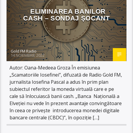
ELIMINAREA BANILOR
CASH – SONDAJ ȘOCANT
Gold FM Radio
14 NOIEMBRIE 2022
Autor: Oana-Medeea Groza În emisiunea
„Scamatoriile Iosefinei”, difuzată de Radio Gold FM,
jurnalista Iosefina Pascal a adus în prim plan
subiectul referitor la moneda virtuală care e pe
cale să înlocuiască banii cash. „Banca Națională a
Elveției nu vede în prezent avantaje convingătoare
în ceea ce privește introducerea monedei digitale
bancare centrale (CBDC)”, în opoziție […]