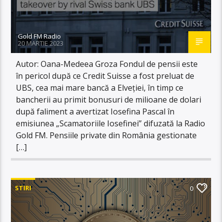
Gold FM Radio
20 MARTIE 2023
Autor: Oana-Medeea Groza Fondul de pensii este
în pericol după ce Credit Suisse a fost preluat de
UBS, cea mai mare bancă a Elveției, în timp ce
bancherii au primit bonusuri de milioane de dolari
după faliment a avertizat Iosefina Pascal în
emisiunea „Scamatoriile Iosefinei” difuzată la Radio
Gold FM. Pensiile private din România gestionate
[…]
STIRI
0