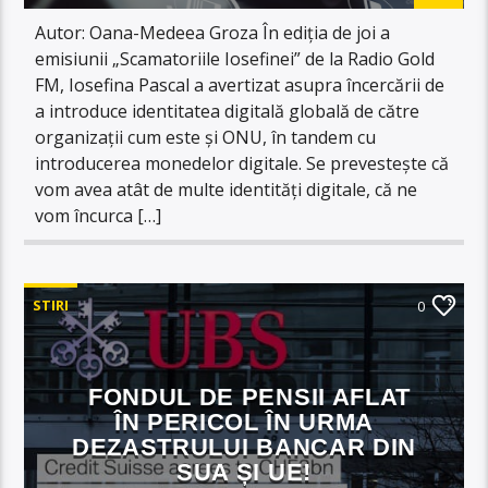
Autor: Oana-Medeea Groza În ediția de joi a
emisiunii „Scamatoriile Iosefinei” de la Radio Gold
FM, Iosefina Pascal a avertizat asupra încercării de
a introduce identitatea digitală globală de către
organizații cum este și ONU, în tandem cu
introducerea monedelor digitale. Se prevestește că
vom avea atât de multe identități digitale, că ne
vom încurca […]
STIRI
0
FONDUL DE PENSII AFLAT
ÎN PERICOL ÎN URMA
DEZASTRULUI BANCAR DIN
SUA ȘI UE!