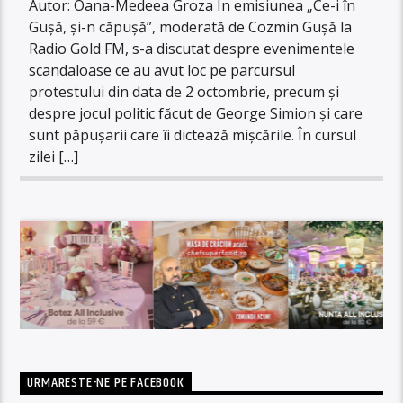
Autor: Oana-Medeea Groza În emisiunea „Ce-i în
Gușă, și-n căpușă”, moderată de Cozmin Gușă la
Radio Gold FM, s-a discutat despre evenimentele
scandaloase ce au avut loc pe parcursul
protestului din data de 2 octombrie, precum și
despre jocul politic făcut de George Simion și care
sunt păpușarii care îi dictează mișcările. În cursul
zilei […]
URMARESTE-NE PE FACEBOOK