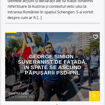
ultimele acțiuni și declarații ale lui Klaus Iohannis
referitoare la Austria și contextul veto-ului la
intrarea României în spațiul Schengen. S-a vorbit
despre cum ar fi […]
STIRI
0
GEORGE SIMION –
SUVERANIST DE FAȚADĂ.
ÎN SPATE SE ASCUND
PĂPUȘARII PSD-PNL
Gold FM Radio
3 OCTOMBRIE 2022