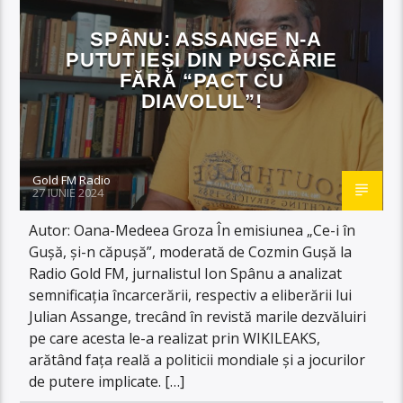
SPÂNU: ASSANGE N-A
PUTUT IEȘI DIN PUȘCĂRIE
FĂRĂ “PACT CU
DIAVOLUL”!
Gold FM Radio
27 IUNIE 2024
Autor: Oana-Medeea Groza În emisiunea „Ce-i în
Gușă, și-n căpușă”, moderată de Cozmin Gușă la
Radio Gold FM, jurnalistul Ion Spânu a analizat
semnificația încarcerării, respectiv a eliberării lui
Julian Assange, trecând în revistă marile dezvăluiri
pe care acesta le-a realizat prin WIKILEAKS,
arătând fața reală a politicii mondiale și a jocurilor
de putere implicate. […]