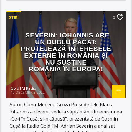
STIRI
0
SEVERIN: IOHANNIS ARE
UN DUBLU PĂCAT:
PROTEJEAZĂ INTERESELE
EXTERNE ÎN ROMÂNIA ȘI
NU SUSȚINE
ROMÂNIA ÎN EUROPA!
Gold FM Radio
15 DECEMBRIE 2022
Autor: Oana-Medeea Groza Președintele Klaus
Iohannis a devenit vedeta săptămânii! În emisiunea
„Ce-i în Gușă, și-n căpușă”, prezentată de Cozmin
Gușă la Radio Gold FM, Adrian Severin a analizat