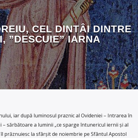
REIU, CEL DINTÂI DINTRE
, ”DESCUIE” IARNA
ului, iar după luminosul praznic al Ovideniei – Intrarea în
 – sărbătoare a luminii „ce sparge întunericul iernii și al
i îl prăznuiesc la sfârșit de noiembrie pe Sfântul Apostol