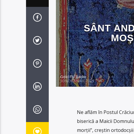
SÂNT AND
MOȘI
Gold FM Radio
30 NOIEMBRIE 2025
Ne aflăm în Postul Crăciun
biserică a Maicii Domnului
morții”, creștin ortodocși