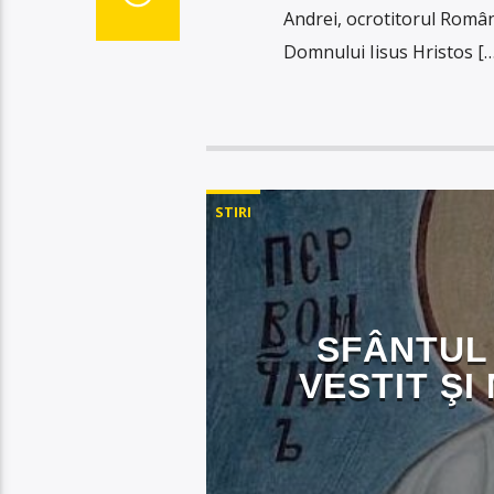
Andrei, ocrotitorul Român
Domnului Iisus Hristos […
STIRI
SFÂNTUL 
VESTIT ŞI