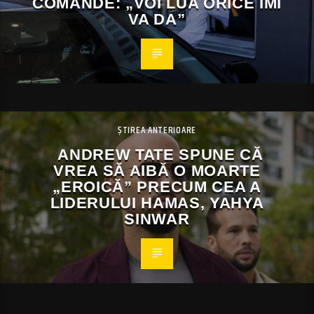
COMANDE: „VOI LUA ORICE ÎMI
VA DA”
ȘTIREA ANTERIOARE
ANDREW TATE SPUNE CĂ
VREA SĂ AIBĂ O MOARTE
„EROICĂ” PRECUM CEA A
LIDERULUI HAMAS, YAHYA
SINWAR