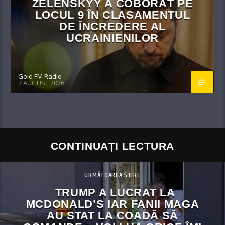
ZELENSKYY A COBORÂT PE
LOCUL 9 ÎN CLASAMENTUL
DE ÎNCREDERE AL
UCRAINIENILOR
Gold FM Radio
7 AUGUST 2026
CONTINUAȚI LECTURA
URMĂTOAREA ȘTIRE
TRUMP A LUCRAT LA
MCDONALD’S IAR FANII MAGA
AU STAT LA COADĂ SĂ