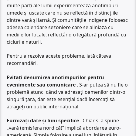
multe părți ale lumii experimentează anotimpuri
umede și uscate care nu se reflectă în distincțiile
dintre vară și iarnă. Și comunitățile indigene folosesc
adesea calendare sezoniere care se aliniază cu
mediile lor locale, reflectând o legătură profundă cu
ciclurile naturii.
Pentru a rezolva aceste probleme, iată câteva
recomandări.
Evitați denumirea anotimpurilor pentru
evenimente sau comunicare
. S-ar putea să nu fie o
problemă atunci când va adresați oamenilor dintr-o
singură țară, dar este esențial dacă încercați să
atrageți un public internațional.
Furnizați date și luni specifice
. Chiar și a spune
„vară (emisfera nordică)” implică abordarea euro-
americană. Simpla folosire a unei luni înlătură în