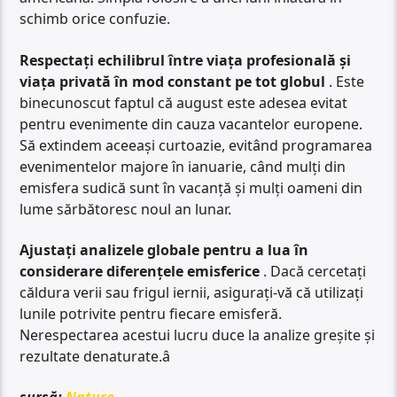
schimb orice confuzie.
Respectați echilibrul între viața profesională și
viața privată în mod constant pe tot globul
. Este
binecunoscut faptul că august este adesea evitat
pentru evenimente din cauza vacantelor europene.
Să extindem aceeași curtoazie, evitând programarea
evenimentelor majore în ianuarie, când mulți din
emisfera sudică sunt în vacanță și mulți oameni din
lume sărbătoresc noul an lunar.
Ajustați analizele globale pentru a lua în
considerare diferențele emisferice
. Dacă cercetați
căldura verii sau frigul iernii, asigurați-vă că utilizați
lunile potrivite pentru fiecare emisferă.
Nerespectarea acestui lucru duce la analize greșite și
rezultate denaturate.â