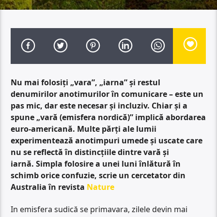
Nu mai folosiți „vara”, „iarna” și restul
denumirilor anotimurilor în comunicare – este un
pas mic, dar este necesar și incluziv. Chiar și a
spune „vară (emisfera nordică)” implică abordarea
euro-americană. Multe părți ale lumii
experimentează anotimpuri umede și uscate care
nu se reflectă în distincțiile dintre vară și
iarnă. Simpla folosire a unei luni înlătură în
schimb orice confuzie, scrie un cercetator din
Australia în revista
Nature
In emisfera sudică se primavara, zilele devin mai