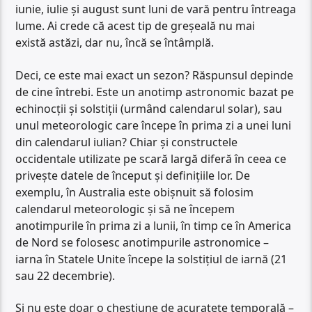
iunie, iulie și august sunt luni de vară pentru întreaga
lume. Ai crede că acest tip de greșeală nu mai
există astăzi, dar nu, încă se întâmplă.
Deci, ce este mai exact un sezon? Răspunsul depinde
de cine întrebi. Este un anotimp astronomic bazat pe
echinocții și solstiții (urmând calendarul solar), sau
unul meteorologic care începe în prima zi a unei luni
din calendarul iulian? Chiar și constructele
occidentale utilizate pe scară largă diferă în ceea ce
privește datele de început și definițiile lor. De
exemplu, în Australia este obișnuit să folosim
calendarul meteorologic și să ne începem
anotimpurile în prima zi a lunii, în timp ce în America
de Nord se folosesc anotimpurile astronomice –
iarna în Statele Unite începe la solstițiul de iarnă (21
sau 22 decembrie).
Și nu este doar o chestiune de acuratețe temporală –