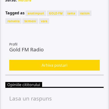
sursă:
Nature
Tagged as
anotimpuri
GOLD FM
iarna
rasism
romania
termeni
vara
Profil
Gold FM Radio
Arhiva postari
Opiniile cititorului
Lasa un raspuns