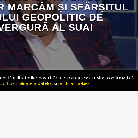
R MARCĂM ȘI SFÂRȘITUL
LUI GEOPOLITIC DE
VERGURĂ AL SUA!
ță utilizatorilor noștri. Prin folosirea acestui site, confirmați că
 confidențialitate a datelor
și
politica cookies
.
 În emisiunea „Ce-i în Gușă, și-n căpușă”, moderată de
 FM, jurnalistul Ion Spânu a prezentat cine a fost cu
fostul secretar de stat al SUA, ce-a decedat ieri la vârsta
marcat evoluția și ascensiunea Americii ca primă putere […]