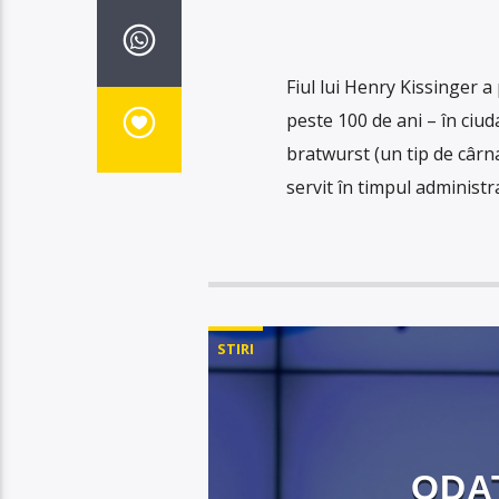
Fiul lui Henry Kissinger a
peste 100 de ani – în ciud
bratwurst (un tip de cârna
servit în timpul administra
STIRI
ODA