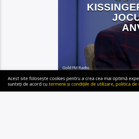
KISSINGE
JOCU
AN
Gold FM Radio
30 NOIEMBRIE 2023
Acest site folosește cookies pentru a crea cea mai optimă experien
sunteți de acord cu
termenii și condițiile de utilizare
,
politica de
Autor: Oana-Medeea Groza
Cozmin Gușă la Radio Gold
adevărat Henry Kissinger, 
de 100 de ani, omul ce-a 