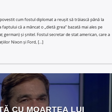
 povestit cum fostul diplomat a reușit să trăiască până la
a faptului că a mâncat o „dietă grea” bazată mai ales pe
ț german) și șnitel. Fostul secretar de stat american, care a
țiilor Nixon și Ford, […]
TĂ CU MOARTEA LUI