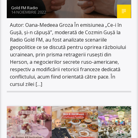
Gold FM Radio
14 NOIEMBRIE 2022
Autor: Oana-Medeea Groza În emisiunea „Ce-i în
Gușă, și-n căpușă”, moderată de Cozmin Gușă la
Radio Gold FM, au fost analizate scenariile
geopolitice ce se discută pentru oprirea războiului
ucrainean, prin prisma retragerii rusești din
Herson, a negocierilor secrete ruso-americane,
respectiv a modificării retoricii franceze dedicată
conflictului, acum fiind orientată către pace. În
cursul zilei […]