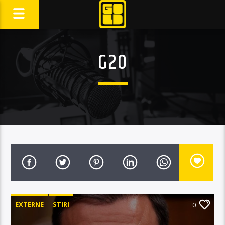
G20
EXTERNE
STIRI
0