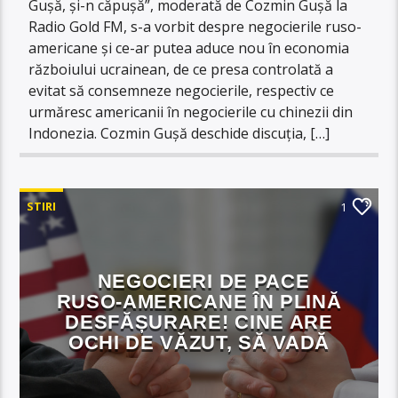
Gușă, și-n căpușă”, moderată de Cozmin Gușă la
Radio Gold FM, s-a vorbit despre negocierile ruso-
americane și ce-ar putea aduce nou în economia
războiului ucrainean, de ce presa controlată a
evitat să consemneze negocierile, respectiv ce
urmăresc americanii în negocierile cu chinezii din
Indonezia. Cozmin Gușă deschide discuția, […]
STIRI
1
NEGOCIERI DE PACE
RUSO-AMERICANE ÎN PLINĂ
DESFĂȘURARE! CINE ARE
OCHI DE VĂZUT, SĂ VADĂ