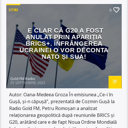
STIRI
0
E CLAR CĂ G20 A FOST
ANULAT PRIN APARIȚIA
BRICS+. ÎNFRÂNGEREA
UCRAINEI O VOR DECONTA
NATO ȘI SUA!
Gold FM Radio
25 SEPTEMBRIE 2023
Autor: Oana-Medeea Groza În emisiunea „Ce-i în
Gușă, și-n căpușă”, prezentată de Cozmin Gușă la
Radio Gold FM, Petru Romoșan a analizat
relaționarea geopolitică după reuniunile BRICS și
G20, arătând care e de fapt Noua Ordine Mondială