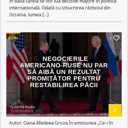
în baza căreia se vor lua deciziile majore în politica
internațională. Odată cu izbucnirea războiul din
Ucraina, lumea […]
STIRI
1
NEGOCIERILE
AMERICANO-RUSE NU PAR
SĂ AIBĂ UN REZULTAT
PROMIȚĂTOR PENTRU
RESTABILIREA PĂCII
Gold FM Radio
15 NOIEMBRIE 2022
Autor: Oana-Medeea Groza În emisiunea „Ce-i în