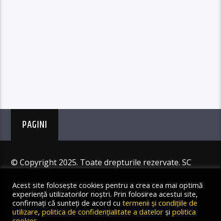
PAGINI
© Copyright 2025. Toate drepturile rezervate. SC
Angus Resources SRL
Acest site folosește cookies pentru a crea cea mai optimă
experiență utilizatorilor noștri. Prin folosirea acestui site,
confirmați că sunteți de acord cu
termenii și condițiile de
utilizare
,
politica de confidențialitate a datelor
și
politica
cookies
.