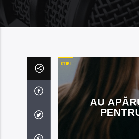
STIRI
AU APĂR
PENTRU