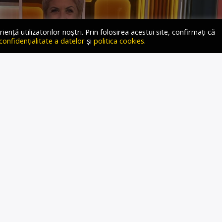
ță utilizatorilor noștri. Prin folosirea acestui site, confirmați că
 confidențialitate a datelor
și
politica cookies
.
EACȘU LA GOLDEN HOUR
 JESSIE: CE SUNT
ENȚELE ȘI CUM PUTEM
SCĂPA DE ELE