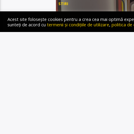
STIRI
Acest site folosește cookies pentru a crea cea mai optimă experien
sunteți de acord cu
termenii și condițiile de utilizare
,
politica de
PAULA N
CU
DEPEND
Gold FM Radio
4 SEPTEMBRIE 2023