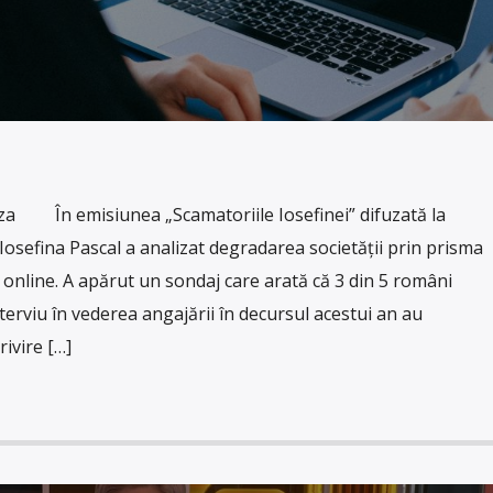
a În emisiunea „Scamatoriile Iosefinei” difuzată la
Iosefina Pascal a analizat degradarea societății prin prisma
 online. A apărut un sondaj care arată că 3 din 5 români
nterviu în vederea angajării în decursul acestui an au
rivire […]