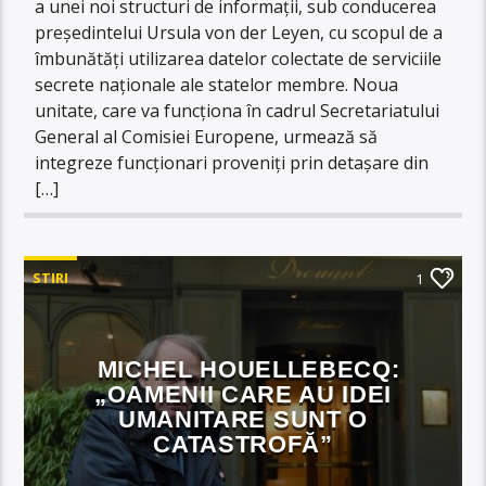
a unei noi structuri de informații, sub conducerea
președintelui Ursula von der Leyen, cu scopul de a
îmbunătăți utilizarea datelor colectate de serviciile
secrete naționale ale statelor membre. Noua
unitate, care va funcționa în cadrul Secretariatului
General al Comisiei Europene, urmează să
integreze funcționari proveniți prin detașare din
[…]
STIRI
1
MICHEL HOUELLEBECQ:
„OAMENII CARE AU IDEI
UMANITARE SUNT O
CATASTROFĂ”