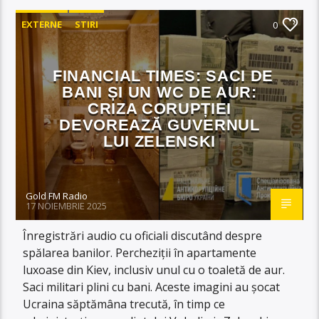
EXTERNE
STIRI
0
FINANCIAL TIMES: SACI DE
BANI ȘI UN WC DE AUR:
CRIZA CORUPȚIEI
DEVOREAZĂ GUVERNUL
LUI ZELENSKI
Gold FM Radio
17 NOIEMBRIE 2025
Înregistrări audio cu oficiali discutând despre
spălarea banilor. Percheziții în apartamente
luxoase din Kiev, inclusiv unul cu o toaletă de aur.
Saci militari plini cu bani. Aceste imagini au șocat
Ucraina săptămâna trecută, în timp ce