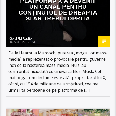
PLATFORMA X A DEVENIT
UN CANAL PENTRU
CONȚINUTUL DE DREAPTA
ȘI AR TREBUI OPRITĂ
Gold FM Radio
16 AUGUST 2024
De la Hearst la Murdoch, puterea „mogulilor mass-
media” a reprezentat o provocare pentru guverne
încă de la nașterea mass-media. Nu s-au
confruntat niciodată cu cineva ca Elon Musk. Cel
mai bogat om din lume este atât proprietarul lui X,
cât și, cu 194 de milioane de urmăritori, cea mai
urmărită persoană de pe platforma de […]