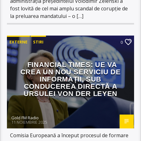
administrația președintelui Volodimir Zelenski a
fost lovită de cel mai amplu scandal de corupție de
la preluarea mandatului – o […]
EXTERNE
STIRI
0
FINANCIAL TIMES: UE VA
CREA UN NOU SERVICIU DE
INFORMAȚII, SUB
CONDUCEREA DIRECTĂ A
URSULEI VON DER LEYEN
Gold FM Radio
11 NOIEMBRIE 2025
Comisia Europeană a început procesul de formare