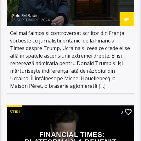
Gold FM Radio
15 SEPTEMBRIE 2024
Cel mai faimos și controversat scriitor din Franța
vorbeste cu jurnaliștii britanici de la Financial
Times despre Trump, Ucraina și ceea ce crede el se
află în spatele ascensiunii extremei drepte; El își
reiterează admirația pentru Donald Trump și își
mărturisește indiferența față de războiul din
Ucraina. Îl întâlnesc pe Michel Houellebecq la
Maison Péret, o braserie aglomerată […]
STIRI
0
FINANCIAL TIMES: