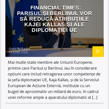
FINANCIAL TIMES:
PARISUL ȘI BERLINUL VOR
SĂ REDUCĂ ATRIBUȚIILE
KAJEI KALLAS ȘI ALE
DIPLOMAȚIEI UE
Gold FM Radio
11 IUNIE 2026
Mai multe state membre ale Uniunii Europene,
printre care Parisul și Berlinul, iau în considerare
opțiuni care includ retragerea unor competențe de
la șefa diplomației UE, Kaja Kallas, și de la Serviciul
European de Acțiune Externă, instituție cu un
buget de aproximativ un miliard de euro, în cadrul
unei reforme ample a aparatului diplomatic al […]