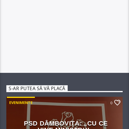
S-AR PUTEA SĂ VĂ PLACĂ
EVENIMENTE
0
PSD DÂMBOVIȚA: „CU CE