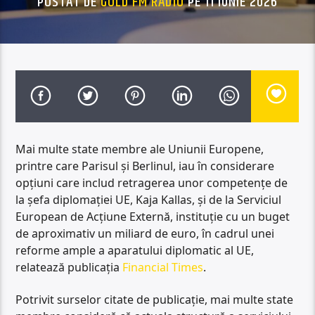
POSTAT DE
GOLD FM RADIO
PE 11 IUNIE 2026
Mai multe state membre ale Uniunii Europene,
printre care Parisul și Berlinul, iau în considerare
opțiuni care includ retragerea unor competențe de
la șefa diplomației UE, Kaja Kallas, și de la Serviciul
European de Acțiune Externă, instituție cu un buget
de aproximativ un miliard de euro, în cadrul unei
reforme ample a aparatului diplomatic al UE,
relatează publicația
Financial Times
.
Potrivit surselor citate de publicație, mai multe state