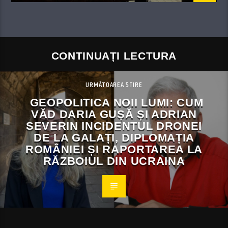
CONTINUAȚI LECTURA
URMĂTOAREA ȘTIRE
GEOPOLITICA NOII LUMI: CUM
VĂD DARIA GUȘĂ ȘI ADRIAN
SEVERIN INCIDENTUL DRONEI
DE LA GALAȚI, DIPLOMAȚIA
ROMÂNIEI ȘI RAPORTAREA LA
RĂZBOIUL DIN UCRAINA