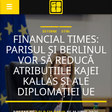
EXTERNE
STIRI
FINANCIAL TIMES:
PARISUL ȘI BERLINUL
VOR SĂ REDUCĂ
ATRIBUȚIILE KAJEI
KALLAS ȘI ALE
DIPLOMAȚIEI UE