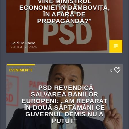
VINE MINISTRUL
ECONOMIEI ÎN DÂMBOVIȚA,
ÎN AFARĂ DE
PROPAGANDĂ?”
Gold FM Radio
7 AUGUST 2026
EVENIMENTE
0
PSD REVENDICĂ
SALVAREA BANILOR
EUROPENI: „AM REPARAT
ÎN DOUĂ SĂPTĂMÂNI CE
GUVERNUL DEMIS NU A
PUTUT”