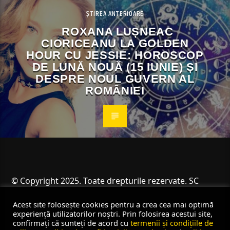
ȘTIREA ANTERIOARE
ROXANA LUȘNEAC
CIORICEANU LA GOLDEN
HOUR CU JESSIE: HOROSCOP
DE LUNĂ NOUĂ (15 IUNIE) ȘI
DESPRE NOUL GUVERN AL
ROMÂNIEI
© Copyright 2025. Toate drepturile rezervate. SC
Angus Resources SRL
Acest site folosește cookies pentru a crea cea mai optimă
experiență utilizatorilor noștri. Prin folosirea acestui site,
confirmați că sunteți de acord cu
termenii și condițiile de