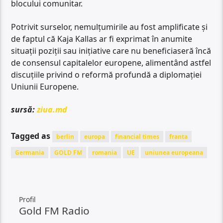
blocului comunitar.
Potrivit surselor, nemulțumirile au fost amplificate și
de faptul că Kaja Kallas ar fi exprimat în anumite
situații poziții sau inițiative care nu beneficiaseră încă
de consensul capitalelor europene, alimentând astfel
discuțiile privind o reformă profundă a diplomației
Uniunii Europene.
sursă:
ziua.md
Tagged as
berlin
europa
financial times
franta
Germania
GOLD FM
romania
UE
uniunea europeana
Profil
Gold FM Radio