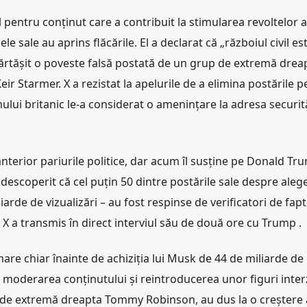
l pentru conținut care a contribuit la stimularea revoltelor a
e sale au aprins flăcările. El a declarat că „războiul civil es
părtășit o poveste falsă postată de un grup de extremă dreap
eir Starmer. X a rezistat la apelurile de a elimina postările p
lui britanic le-a considerat o amenințare la adresa securită
nterior pariurile politice, dar acum îl susține pe Donald Tr
 descoperit că cel puțin 50 dintre postările sale despre alege
rde de vizualizări – au fost respinse de verificatori de fap
 a transmis în direct interviul său de două ore cu Trump .
are chiar înainte de achiziția lui Musk de 44 de miliarde de 
 moderarea conținutului și reintroducerea unor figuri inter
nic de extremă dreapta Tommy Robinson, au dus la o creștere 