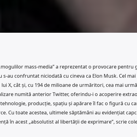
 „mogulilor mass-media” a reprezentat o provocare pentru 
u s-au confruntat niciodată cu cineva ca Elon Musk. Cel mai
lui X, cât și, cu 194 de milioane de urmăritori, cea mai urmă
izare numită anterior Twitter, oferindu-i o acoperire extra
tehnologie, producție, spațiu și apărare îl fac o figură cu ca
curce. Cu toate acestea, ultimele săptămâni au evidențiat cap
nță în acest „absolutist al libertății de exprimare”, scrie col