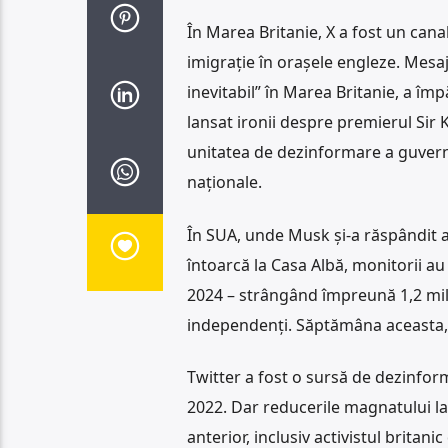
În Marea Britanie, X a fost un cana
imigrație în orașele engleze. Mesajel
inevitabil” în Marea Britanie, a îm
lansat ironii despre premierul Sir K
unitatea de dezinformare a guvernu
naționale.
În SUA, unde Musk și-a răspândit a
întoarcă la Casa Albă, monitorii au
2024 – strângând împreună 1,2 milia
independenți. Săptămâna aceasta, X
Twitter a fost o sursă de dezinform
2022. Dar reducerile magnatului la
anterior, inclusiv activistul brita