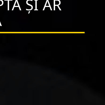
TA ȘI AR
Ă