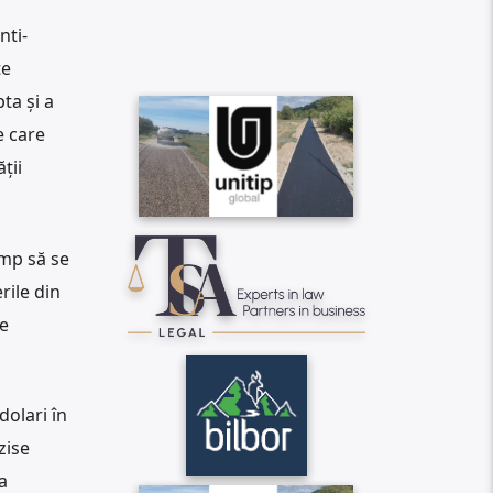
nti-
te
ta și a
e care
ții
ump să se
rile din
te
dolari în
zise
a