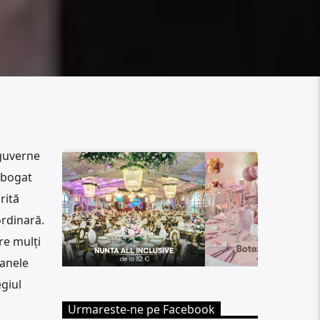
guverne
 bogat
rită
ordinară.
re mulți
canele
egiul
Urmareste-ne pe Facebook