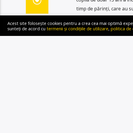
timp de părinţi, care au s
elicopterul la Spitalul de 
Acest site folosește cookies pentru a crea cea mai optimă experien
sunteți de acord cu
termenii și condițiile de utilizare
,
politica de