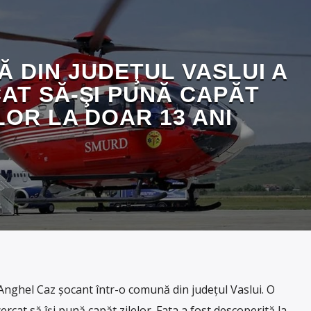
Ă DIN JUDEŢUL VASLUI A
AT SĂ-ŞI PUNĂ CAPĂT
LOR LA DOAR 13 ANI
nghel Caz şocant într-o comună din judeţul Vaslui. O
ercat să îşi pună capăt zilelor. Fata a fost descoperită la