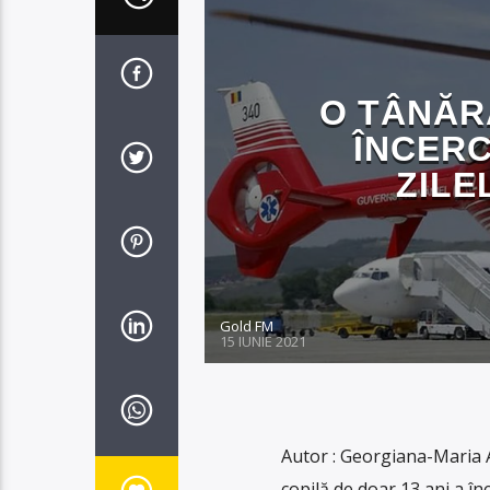
O TÂNĂR
ÎNCERC
ZILE
Gold FM
15 IUNIE 2021
Autor : Georgiana-Maria A
copilă de doar 13 ani a înc