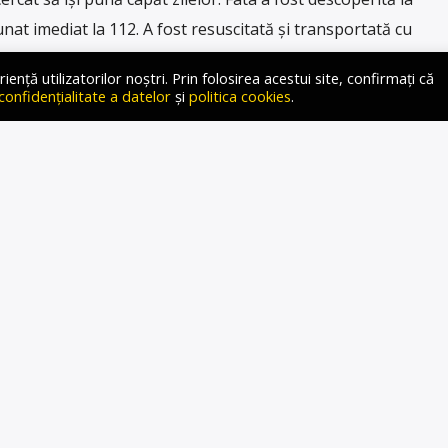
unat imediat la 112. A fost resuscitată şi transportată cu
Copii Sfânta Maria din Iaşi. Minora este […]
ță utilizatorilor noștri. Prin folosirea acestui site, confirmați că
 confidențialitate a datelor
și
politica cookies
.