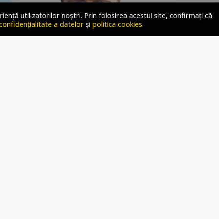
ță utilizatorilor noștri. Prin folosirea acestui site, confirmați că
 confidențialitate a datelor
și
politica cookies
.
E:SCANDALUL MARGA
DECLANȘAT DE FACTORUL
N, PENTRU A PROTEJA
ROMÂNIA
 În emisiunea „Ce-i în Gușă, și-n căpușă”, moderată de