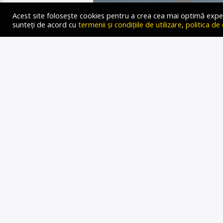
Acest site folosește cookies pentru a crea cea mai optimă experien
sunteți de acord cu
termenii și condițiile de utilizare
,
politica de
PURIC
POSIBIL 
INTER
Gold FM Radio
21 SEPTEMBRIE 2022
Autor: Oana-Medeea Groza