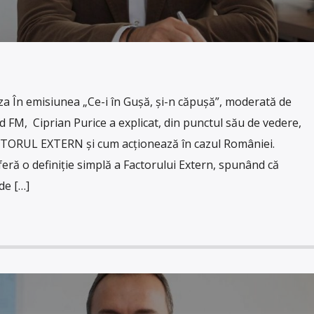
 În emisiunea „Ce-i în Gușă, și-n căpușă”, moderată de
 FM, Ciprian Purice a explicat, din punctul său de vedere,
CTORUL EXTERN și cum acționează în cazul României.
feră o definiție simplă a Factorului Extern, spunând că
de […]