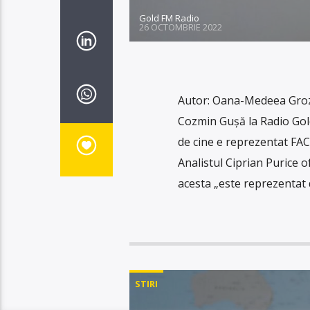
Gold FM Radio
26 OCTOMBRIE 2022
Autor: Oana-Medeea Groza
Cozmin Gușă la Radio Gold
de cine e reprezentat FA
Analistul Ciprian Purice o
acesta „este reprezentat 
STIRI