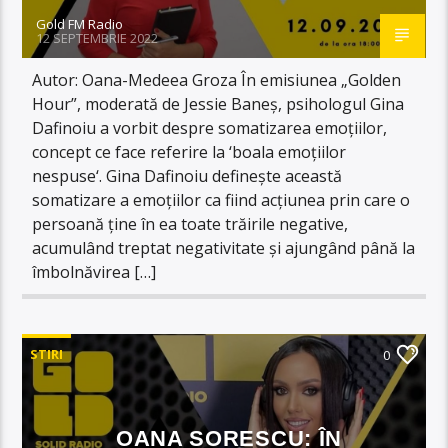
Gold FM Radio
12 SEPTEMBRIE 2022
Autor: Oana-Medeea Groza În emisiunea „Golden
Hour”, moderată de Jessie Baneș, psihologul Gina
Dafinoiu a vorbit despre somatizarea emoțiilor,
concept ce face referire la ‘boala emoțiilor
nespuse‘. Gina Dafinoiu definește această
somatizare a emoțiilor ca fiind acțiunea prin care o
persoană ține în ea toate trăirile negative,
acumulând treptat negativitate și ajungând până la
îmbolnăvirea […]
STIRI
0
OANA SORESCU: ÎN