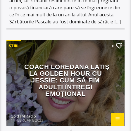
acum, iar românii resimt din ce în ce mai pregnant
o povară financiară care pare să se îngreuneze din
ce în ce mai mult de la un an la altul. Anul acesta,
Sărbătorile Pascale au fost dominate de sărăcie […]
STIRI
0
COACH LOREDANA LATIȘ
LA GOLDEN HOUR CU
JESSIE: CUM SĂ FIM
ADULȚI ÎNTREGI
EMOȚIONAL
Gold FM Radio
14 FEBRUARIE 2023