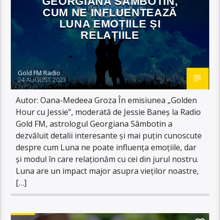
GEORGIANA SÂMBOTIN,
CUM NE INFLUENTEAZĂ
LUNA EMOȚIILE ȘI
RELAȚIILE
Gold FM Radio
24 AUGUST 2023
Autor: Oana-Medeea Groza În emisiunea „Golden
Hour cu Jessie”, moderată de Jessie Baneș la Radio
Gold FM, astrologul Georgiana Sâmbotin a
dezvăluit detalii interesante și mai puțin cunoscute
despre cum Luna ne poate influența emoțiile, dar
și modul în care relaționăm cu cei din jurul nostru.
Luna are un impact major asupra vieților noastre,
[…]