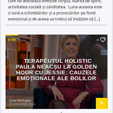
cum ne afectează emoțiile corpul, starea de spirit,
activitatea socială și sănătatea. Luna aceasta este
o lună a schimbărilor și a provocărilor pe fond
emoțional și de aceea va trebui să învățăm să […]
STIRI
0
TERAPEUTUL HOLISTIC
PAULA NEACȘU LA GOLDEN
HOUR CU JESSIE: CAUZELE
EMOȚIONALE ALE BOLILOR
Gold FM Radio
25 IANUARIE 2024