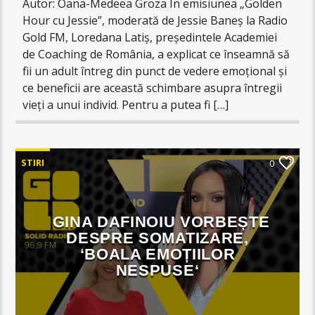
Autor: Oana-Medeea Groza În emisiunea „Golden
Hour cu Jessie”, moderată de Jessie Baneș la Radio
Gold FM, Loredana Latiș, președintele Academiei
de Coaching de România, a explicat ce înseamnă să
fii un adult întreg din punct de vedere emoțional și
ce beneficii are această schimbare asupra întregii
vieți a unui individ. Pentru a putea fi […]
STIRI
0
GINA DAFINOIU VORBEȘTE
DESPRE SOMATIZARE,
‘BOALA EMOȚIILOR
NESPUSE‘