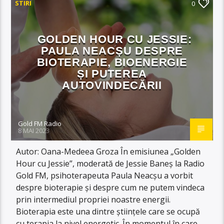
STIRI
0
GOLDEN HOUR CU JESSIE:
PAULA NEACȘU DESPRE
BIOTERAPIE, BIOENERGIE
ȘI PUTEREA
AUTOVINDECĂRII
Gold FM Radio
8 MAI 2023
Autor: Oana-Medeea Groza În emisiunea „Golden
Hour cu Jessie”, moderată de Jessie Baneș la Radio
Gold FM, psihoterapeuta Paula Neacșu a vorbit
despre bioterapie și despre cum ne putem vindeca
prin intermediul propriei noastre energii.
Bioterapia este una dintre științele care se ocupă
cu terapia la nivel energetic. În momentul în care