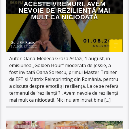
ACESTE VREMURI, AVEM
NEVOIE DE REZILIENȚĂ MAI
MULT CA NICIODATĂ
Gold FM Radio
1 AUGUST 2022
Autor: Oana-Medeea Groza Astăzi, 1 august, în
emisiunea „Golden Hour” moderată de Jessie, a
fost invitată Oana Sorescu, primul Master Trainer
de EFT și Matrix Reimprinting din România, pentru
a discuta despre emoții și reziliență. La ce se referă
termenul de ‘reziliență‘? „Avem nevoie de reziliență
mai mult ca niciodată. Nici nu am intrat bine […]