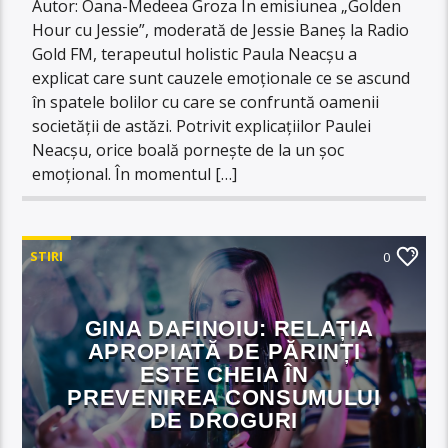
Autor: Oana-Medeea Groza În emisiunea „Golden
Hour cu Jessie”, moderată de Jessie Baneș la Radio
Gold FM, terapeutul holistic Paula Neacșu a
explicat care sunt cauzele emoționale ce se ascund
în spatele bolilor cu care se confruntă oamenii
societății de astăzi. Potrivit explicațiilor Paulei
Neacșu, orice boală pornește de la un șoc
emoțional. În momentul […]
STIRI
0
GINA DAFINOIU: RELAȚIA
APROPIATĂ DE PĂRINȚI
ESTE CHEIA ÎN
PREVENIREA CONSUMULUI
DE DROGURI