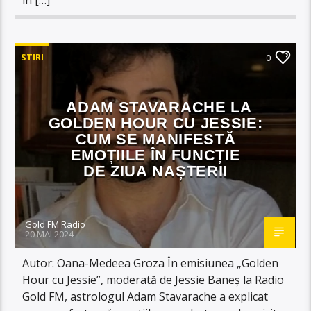
STIRI
0
ADAM STAVARACHE LA
GOLDEN HOUR CU JESSIE:
CUM SE MANIFESTĂ
EMOȚIILE ÎN FUNCȚIE
DE ZIUA NAȘTERII
Gold FM Radio
20 MAI 2024
Autor: Oana-Medeea Groza În emisiunea „Golden
Hour cu Jessie”, moderată de Jessie Baneș la Radio
Gold FM, astrologul Adam Stavarache a explicat