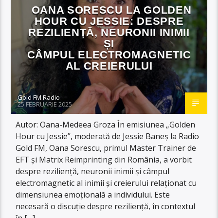
OANA SORESCU LA GOLDEN
HOUR CU JESSIE: DESPRE
REZILIENȚĂ, NEURONII INIMII
ȘI
CÂMPUL ELECTROMAGNETIC
AL CREIERULUI
Gold FM Radio
25 FEBRUARIE 2025
Autor: Oana-Medeea Groza În emisiunea „Golden
Hour cu Jessie”, moderată de Jessie Baneș la Radio
Gold FM, Oana Sorescu, primul Master Trainer de
EFT și Matrix Reimprinting din România, a vorbit
despre reziliență, neuronii inimii și câmpul
electromagnetic al inimii și creierului relaționat cu
dimensiunea emoțională a individului. Este
necesară o discuție despre reziliență, în contextul
în […]