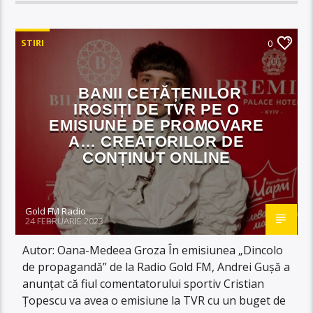
STIRI
0
BANII CETĂȚENILOR
IROSIȚI DE TVR PE O
EMISIUNE DE PROMOVARE
A… CREATORILOR DE
CONȚINUT ONLINE
Gold FM Radio
24 FEBRUARIE 2023
Autor: Oana-Medeea Groza În emisiunea „Dincolo
de propagandă” de la Radio Gold FM, Andrei Gușă a
anunțat că fiul comentatorului sportiv Cristian
Țopescu va avea o emisiune la TVR cu un buget de