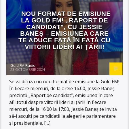
NOU FORMAT DE EMISIUNE
LA GOLD FM! „RAPORT DE
CANDIDAT”, CU JESSIE
BANEȘ – EMISIUNEA CARE
TE ADUCE FAȚĂ ÎN FAȚĂ CU
VIITORII LIDERI AI ȚĂRII!
Gold FM Radio
23 OCTOMBRIE 2024
Se va difuza un nou format de emisiune la Gold FM!
În fiecare miercuri, de la orele 16.00, Jessie Baneș
prezintă „Raport de candidat”, emisiunea în care
afli totul despre viitorii lideri ai țării! În fiecare
miercuri, de la 16:00 la 17:00, Jessie Baneș te invită
să-i asculți pe candidații la alegerile parlamentare
și prezidențiale. […]