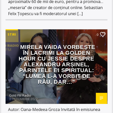
aproximativ 60 de mii de euro, pentru a promova…
„meseria” de creator de conținut online. Sebastian
Felix Țopescu va fi moderatorul unei […]
STIRI
0
MIRELA VAIDA VORBEȘTE
ÎN LACRIMI LA GOLDEN
HOUR CU JESSIE DESPRE
ALEXANDRU ARȘINEL,
PĂRINTELE EI SPIRITUAL:
“LUMEA L-A VORBIT DE
RĂU, DAR…”
Gold FM Radio
3 OCTOMBRIE 2022
Autor: Oana-Medeea Groza Invitată în emisiunea