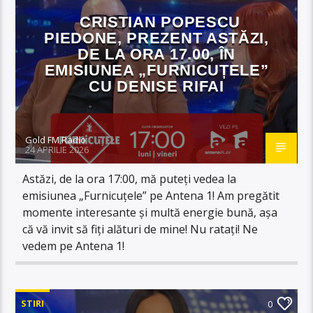
CRISTIAN POPESCU
PIEDONE, PREZENT ASTĂZI,
DE LA ORA 17.00, ÎN
EMISIUNEA „FURNICUȚELE”
CU DENISE RIFAI
Gold FM Radio
24 APRILIE 2026
Astăzi, de la ora 17:00, mă puteți vedea la
emisiunea „Furnicuțele” pe Antena 1! Am pregătit
momente interesante și multă energie bună, așa
că vă invit să fiți alături de mine! Nu ratați! Ne
vedem pe Antena 1!
STIRI
0