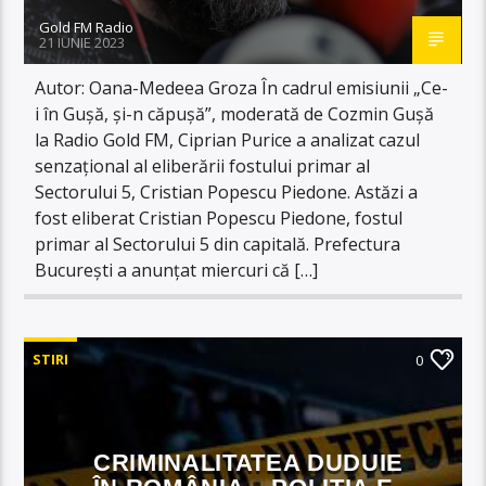
Gold FM Radio
21 IUNIE 2023
Autor: Oana-Medeea Groza În cadrul emisiunii „Ce-
i în Gușă, și-n căpușă”, moderată de Cozmin Gușă
la Radio Gold FM, Ciprian Purice a analizat cazul
senzațional al eliberării fostului primar al
Sectorului 5, Cristian Popescu Piedone. Astăzi a
fost eliberat Cristian Popescu Piedone, fostul
primar al Sectorului 5 din capitală. Prefectura
București a anunțat miercuri că […]
STIRI
0
CRIMINALITATEA DUDUIE