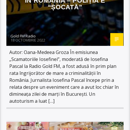
ÎN ROMÂNIA – POLIȚIA E
“ȘOCATĂ”
Gold FM Radio
18 OCTOMBRIE 2022
Autor: Oana-Medeea Groza În emisiunea
„Scamatoriile Iosefinei”, moderată de Iosefina
Pascal la Radio Gold FM, a fost adusă în prim plan
rata îngrijorător de mare a criminalității în
România. Jurnalista Iosefina Pascal începe prin a
relata despre un eveniment care a avut loc chiar în
dimineața zilei de marți în București. Un
autoturism a luat […]