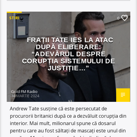
STIRI
0
FRAȚII TATE IES LA ATAC
DUPĂ ELIBERARE:
“ADEVĂRUL DESPRE
CORUPȚIA SISTEMULUI DE
JUSTIȚIE…”
Gold FM Radio
14 MARTIE 2024
Andrew Tate susține că este persecutat de
procurorii britanici după ce a dezvăluit corupția din
interior. Mai mult, milionarul spune că dosarul
pentru care au fost săltați de mascați este unul din