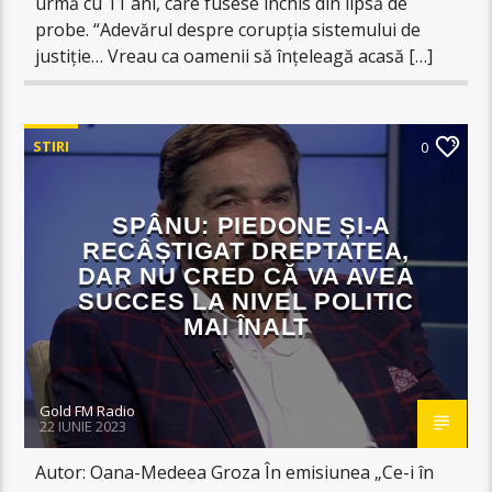
urmă cu 11 ani, care fusese închis din lipsă de
probe. “Adevărul despre corupția sistemului de
justiție… Vreau ca oamenii să înțeleagă acasă […]
STIRI
0
SPÂNU: PIEDONE ȘI-A
RECÂȘTIGAT DREPTATEA,
DAR NU CRED CĂ VA AVEA
SUCCES LA NIVEL POLITIC
MAI ÎNALT
Gold FM Radio
22 IUNIE 2023
Autor: Oana-Medeea Groza În emisiunea „Ce-i în