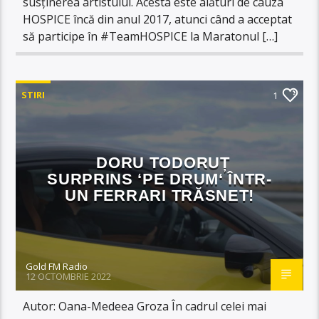
susținerea artistului. Acesta este alături de cauza
HOSPICE încă din anul 2017, atunci când a acceptat
să participe în #TeamHOSPICE la Maratonul […]
STIRI
1
DORU TODORUȚ
SURPRINS ‘PE DRUM‘ ÎNTR-
UN FERRARI TRĂSNET!
Gold FM Radio
12 OCTOMBRIE 2022
Autor: Oana-Medeea Groza În cadrul celei mai