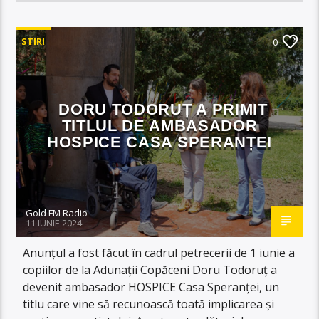
STIRI
0
DORU TODORUȚ A PRIMIT
TITLUL DE AMBASADOR
HOSPICE CASA SPERANȚEI
Gold FM Radio
11 IUNIE 2024
Anunțul a fost făcut în cadrul petrecerii de 1 iunie a
copiilor de la Adunații Copăceni Doru Todoruț a
devenit ambasador HOSPICE Casa Speranței, un
titlu care vine să recunoască toată implicarea și