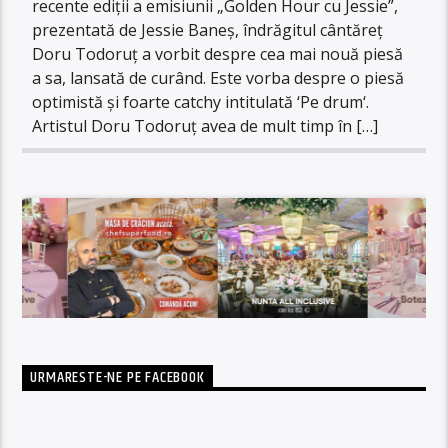
recente ediții a emisiunii „Golden Hour cu Jessie”,
prezentată de Jessie Baneș, îndrăgitul cântăreț
Doru Todoruț a vorbit despre cea mai nouă piesă
a sa, lansată de curând. Este vorba despre o piesă
optimistă și foarte catchy intitulată ‘Pe drum‘.
Artistul Doru Todoruț avea de mult timp în […]
URMARESTE-NE PE FACEBOOK