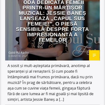
ODĂ DEDICATĂ FEMEII
PRINTR-UN MĂRȚIȘOR
MUZICAL: JESSIE BANEȘ
LANSEAZĂ „CAPUL SUS
FEMEIE!”, O PIESĂ
SENSIBILĂ DESPRE FORȚA
IMPRESIONANTĂ A
FEMEILOR
Gold FM Radio
6 MARTIE 2025
A sosit și mult-așteptata primăvară, anotimp al
speranței și al renașterii. Și cum poate fi
întâmpinată mai frumos primăvara, dacă nu prin
muzică? În prag de sărbătoare, pentru a celebra
așa cum se cuvine viața femeii, gingașa făptură
fără de care lumea ar fi mai goală și mai lipsită de
simțiri, artista Jessie Baneș a […]