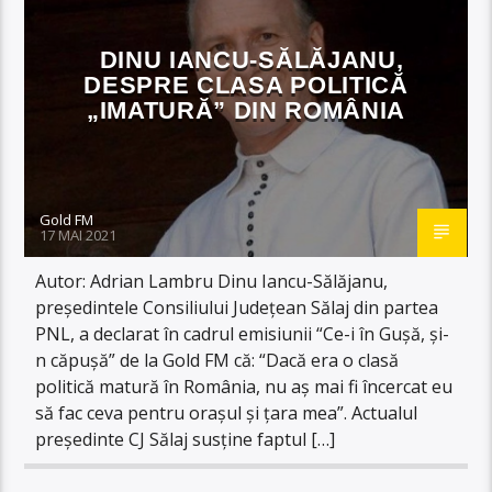
DINU IANCU-SĂLĂJANU,
DESPRE CLASA POLITICĂ
„IMATURĂ” DIN ROMÂNIA
Gold FM
17 MAI 2021
Autor: Adrian Lambru Dinu Iancu-Sălăjanu,
președintele Consiliului Județean Sălaj din partea
PNL, a declarat în cadrul emisiunii “Ce-i în Gușă, și-
n căpușă” de la Gold FM că: “Dacă era o clasă
politică matură în România, nu aș mai fi încercat eu
să fac ceva pentru orașul și țara mea”. Actualul
președinte CJ Sălaj susține faptul […]