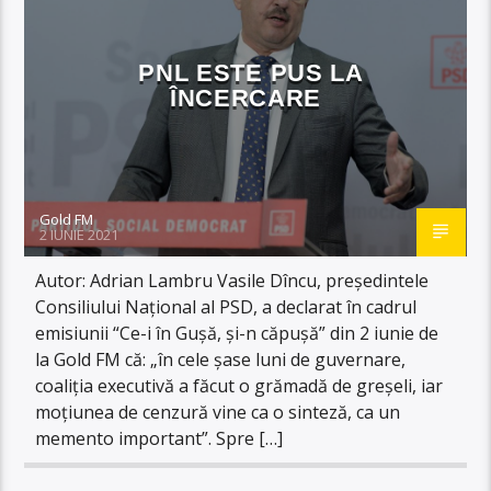
PNL ESTE PUS LA
ÎNCERCARE
Gold FM
2 IUNIE 2021
Autor: Adrian Lambru Vasile Dîncu, președintele
Consiliului Național al PSD, a declarat în cadrul
emisiunii “Ce-i în Gușă, și-n căpușă” din 2 iunie de
la Gold FM că: „în cele șase luni de guvernare,
coaliția executivă a făcut o grămadă de greșeli, iar
moțiunea de cenzură vine ca o sinteză, ca un
memento important”. Spre […]