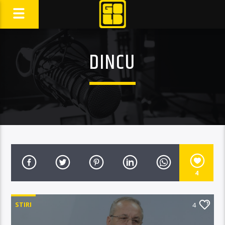
DINCU
4
STIRI
4