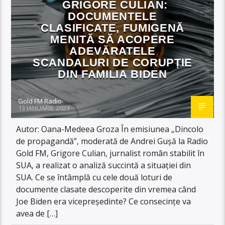
GRIGORE CULIAN:
DOCUMENTELE
CLASIFICATE, FUMIGENĂ
MENITĂ SĂ ACOPERE
ADEVĂRATELE
SCANDALURI DE CORUPȚIE
DIN FAMILIA BIDEN
Gold FM Radio
13 IANUARIE 2023
Autor: Oana-Medeea Groza În emisiunea „Dincolo
de propagandă”, moderată de Andrei Gușă la Radio
Gold FM, Grigore Culian, jurnalist român stabilit în
SUA, a realizat o analiză succintă a situației din
SUA. Ce se întâmplă cu cele două loturi de
documente clasate descoperite din vremea când
Joe Biden era vicepreședinte? Ce consecințe va
avea de […]