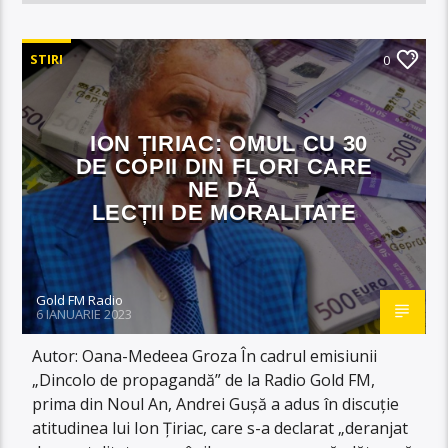
STIRI
0
ION ȚIRIAC: OMUL CU 30
DE COPII DIN FLORI CARE
NE DĂ
LECȚII DE MORALITATE
Gold FM Radio
6 IANUARIE 2023
Autor: Oana-Medeea Groza În cadrul emisiunii
„Dincolo de propagandă” de la Radio Gold FM,
prima din Noul An, Andrei Gușă a adus în discuție
atitudinea lui Ion Țiriac, care s-a declarat „deranjat