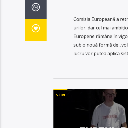
Comisia Europeană a retra
urilor, dar cel mai ambiți
Europene rămâne în vigoar
sub o nouă formă de „volu
lucru vor putea aplica si
STIRI