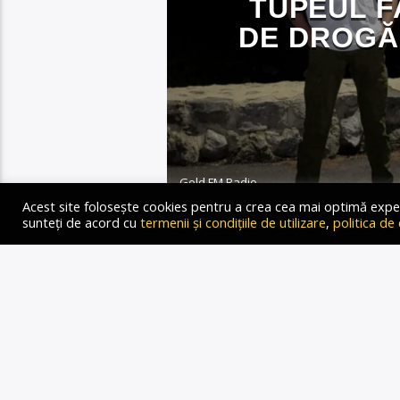
TUPEUL F
DE DROGĂL
Gold FM Radio
21 AUGUST 2023
Acest site folosește cookies pentru a crea cea mai optimă experien
sunteți de acord cu
termenii și condițiile de utilizare
,
politica de
Autor: Oana-Medeea Groza 
intrat în plin cu mașina î
omorând 2 studenți și răni
bucureșteancă olimpică de