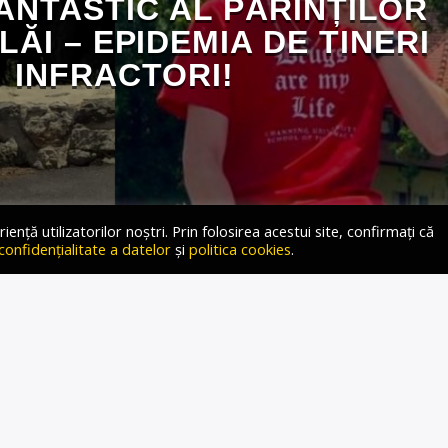
ANTASTIC AL PĂRINȚILOR
ĂI – EPIDEMIA DE TINERI
INFRACTORI!
ță utilizatorilor noștri. Prin folosirea acestui site, confirmați că
 confidențialitate a datelor
și
politica cookies
.
Un tânăr de 19 ani, aflat sub influența drogurilor, a
ntr-un grup de 8 oameni la 2 Mai în județul Constanța,
ndu-i grav pe ceilalți. În aceeași perioadă, o
 16 ani a murit în Piatra Neamț, oraș în care se […]