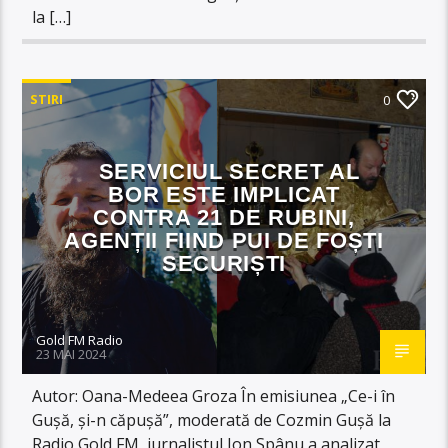
la […]
STIRI
0
SERVICIUL SECRET AL
BOR ESTE IMPLICAT
CONTRA 21 DE RUBINI,
AGENȚII FIIND PUI DE FOȘTI
SECURIȘTI
Gold FM Radio
23 MAI 2024
Autor: Oana-Medeea Groza În emisiunea „Ce-i în
Gușă, și-n căpușă”, moderată de Cozmin Gușă la
Radio Gold FM, jurnalistul Ion Spânu a analizat