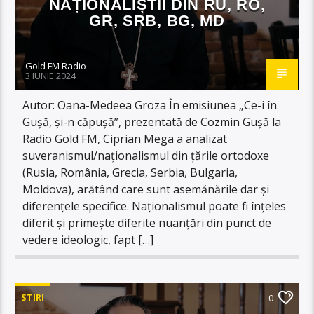
NAȚIONALIȘTII DIN RU, RO,
GR, SRB, BG, MD
Gold FM Radio
3 IUNIE 2024
Autor: Oana-Medeea Groza În emisiunea „Ce-i în
Gușă, și-n căpușă”, prezentată de Cozmin Gușă la
Radio Gold FM, Ciprian Mega a analizat
suveranismul/naționalismul din țările ortodoxe
(Rusia, România, Grecia, Serbia, Bulgaria,
Moldova), arătând care sunt asemănările dar și
diferențele specifice. Naționalismul poate fi înțeles
diferit și primește diferite nuanțări din punct de
vedere ideologic, fapt […]
STIRI
0