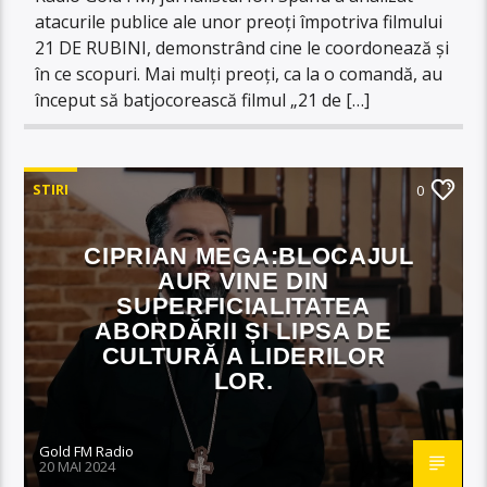
atacurile publice ale unor preoți împotriva filmului
21 DE RUBINI, demonstrând cine le coordonează și
în ce scopuri. Mai mulți preoți, ca la o comandă, au
început să batjocorească filmul „21 de […]
STIRI
0
CIPRIAN MEGA:BLOCAJUL
AUR VINE DIN
SUPERFICIALITATEA
ABORDĂRII ȘI LIPSA DE
CULTURĂ A LIDERILOR
LOR.
Gold FM Radio
20 MAI 2024