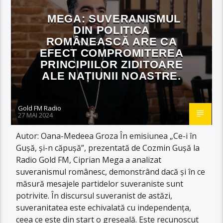
MEGA: SUVERANISMUL
DIN POLITICA
ROMÂNEASCĂ ARE CA
EFECT COMPROMITEREA
PRINCIPIILOR ZIDITOARE
ALE NAȚIUNII NOASTRE.
Gold FM Radio
27 MAI 2024
Autor: Oana-Medeea Groza În emisiunea „Ce-i în
Gușă, și-n căpușă”, prezentată de Cozmin Gușă la
Radio Gold FM, Ciprian Mega a analizat
suveranismul românesc, demonstrând dacă și în ce
măsură mesajele partidelor suveraniste sunt
potrivite. În discursul suveranist de astăzi,
suveranitatea este echivalată cu independența,
ceea ce este din start o greșeală. Este recunoscut