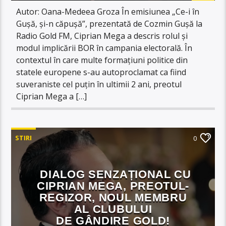
Autor: Oana-Medeea Groza În emisiunea „Ce-i în
Gușă, și-n căpușă”, prezentată de Cozmin Gușă la
Radio Gold FM, Ciprian Mega a descris rolul și
modul implicării BOR în campania electorală. În
contextul în care multe formațiuni politice din
statele europene s-au autoproclamat ca fiind
suveraniste cel puțin în ultimii 2 ani, preotul
Ciprian Mega a […]
STIRI
0
DIALOG SENZAȚIONAL CU
CIPRIAN MEGA, PREOTUL-
REGIZOR, NOUL MEMBRU
AL CLUBULUI
DE GÂNDIRE GOLD!