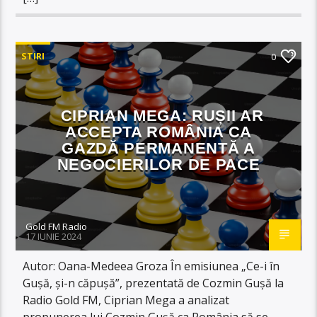
STIRI
0
CIPRIAN MEGA: RUȘII AR
ACCEPTA ROMÂNIA CA
GAZDĂ PERMANENTĂ A
NEGOCIERILOR DE PACE
Gold FM Radio
17 IUNIE 2024
Autor: Oana-Medeea Groza În emisiunea „Ce-i în
Gușă, și-n căpușă”, prezentată de Cozmin Gușă la
Radio Gold FM, Ciprian Mega a analizat
propunerea lui Cozmin Gușă ca România să se