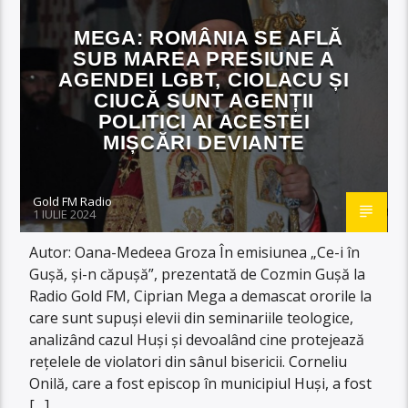
MEGA: ROMÂNIA SE AFLĂ
SUB MAREA PRESIUNE A
AGENDEI LGBT, CIOLACU ȘI
CIUCĂ SUNT AGENȚII
POLITICI AI ACESTEI
MIȘCĂRI DEVIANTE
Gold FM Radio
1 IULIE 2024
Autor: Oana-Medeea Groza În emisiunea „Ce-i în
Gușă, și-n căpușă”, prezentată de Cozmin Gușă la
Radio Gold FM, Ciprian Mega a demascat ororile la
care sunt supuși elevii din seminariile teologice,
analizând cazul Huși și devoalând cine protejează
rețelele de violatori din sânul bisericii. Corneliu
Onilă, care a fost episcop în municipiul Huși, a fost
[…]