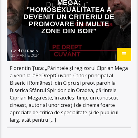
MEGA:
”HOMOSEXUALITATEA A
DEVENIT UN CRITERIU DE
PROMOVARE ÎN MULTE
ZONE DIN BOR”
Gold FM Radio
25 MARTIE 2024
Florentin Țuca: „Părintele și regizorul Ciprian Mega
a venit la #PeDreptCuvânt. Ctitor principal al
Bisericii Românești din Cipru și preot paroh la
Biserica Sfântul Spiridon din Oradea, părintele
Ciprian Mega este, în aceleși timp, un cunoscut
cineast, autor al unor creații de cinema foarte
apreciate de critica de specialitate și de publicul
larg, atât pentru […]