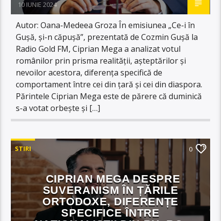
10 IUNIE 2024
Autor: Oana-Medeea Groza În emisiunea „Ce-i în
Gușă, și-n căpușă”, prezentată de Cozmin Gușă la
Radio Gold FM, Ciprian Mega a analizat votul
românilor prin prisma realității, așteptărilor și
nevoilor acestora, diferența specifică de
comportament între cei din țară și cei din diaspora.
Părintele Ciprian Mega este de părere că duminică
s-a votat orbește și […]
STIRI
0
CIPRIAN MEGA DESPRE
SUVERANISM ÎN ȚĂRILE
ORTODOXE, DIFERENȚE
SPECIFICE ÎNTRE