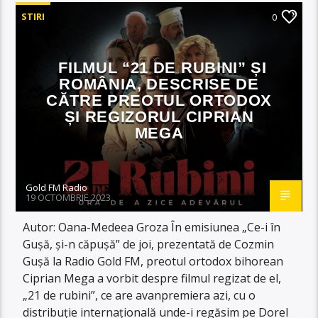
STIRI
0
FILMUL “21 DE RUBINI” ȘI
ROMÂNIA, DESCRISE DE
CĂTRE PREOTUL ORTODOX
ȘI REGIZORUL CIPRIAN
MEGA
Gold FM Radio
19 OCTOMBRIE 2023
Autor: Oana-Medeea Groza În emisiunea „Ce-i în
Gușă, și-n căpușă” de joi, prezentată de Cozmin
Gușă la Radio Gold FM, preotul ortodox bihorean
Ciprian Mega a vorbit despre filmul regizat de el,
„21 de rubini”, ce are avanpremiera azi, cu o
distribuție internațională unde-i regăsim pe Dorel