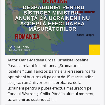
DESPĂGUBIRI PENTRU
BÎSTROE? MINISTRUL
ANUNȚĂ CĂ UCRAINENII NU
ACCEPTĂ EFECTUAREA
MĂSURĂTORILOR
Gold FM Radio
14 MARTIE 2023
Autor: Oana-Medeea Groza Jurnalista Iosefina
Pascal a relatat în emisiunea „Scamatoriile
Iosefinei” cum Tanczos Barna era ieri seară foarte
optimist și bucuros că pe data de 15 martie, adică
acușica, românii vor primi aprobarea de la
ucraineni pentru a putea efectua măsurători pe
Canalul Bâstroe și Chilia. Până în ultimul moment,
ucrainenii au susținut că […]