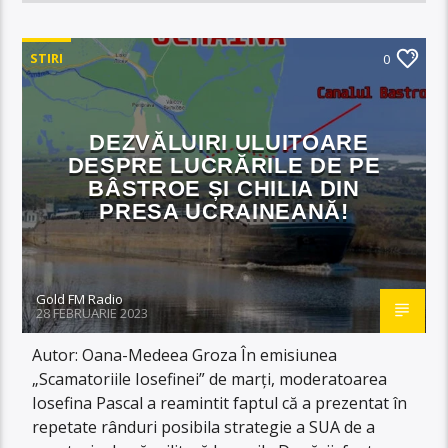
STIRI
0
DEZVĂLUIRI ULUITOARE
DESPRE LUCRĂRILE DE PE
BÂSTROE ȘI CHILIA DIN
PRESA UCRAINEANĂ!
Gold FM Radio
28 FEBRUARIE 2023
Autor: Oana-Medeea Groza În emisiunea
„Scamatoriile Iosefinei” de marți, moderatoarea
Iosefina Pascal a reamintit faptul că a prezentat în
repetate rânduri posibila strategie a SUA de a