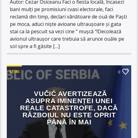
Autor: Cezar Osiceanu Faci o fiesta locală, încasezi
bani mulți pe promisiuni cvasi electorale, faci
reclamă din timp, declari vânătoare de ouă de Paști
pe moca, aduci niște avioane ultraușoare și gata
stai ca la pescuit sa vezi cine “ mușcă ”!Decolează
avionul ultraușor care trebuia să arunce ouăle pe
sol spre a fi găsite […]
STIRI
0
VUČIĆ AVERTIZEAZĂ
ASUPRA IMINENȚEI UNEI
REALE CATASTROFE, DACĂ
RĂZBOIUL NU ESTE OPRIT
PÂNĂ ÎN MAI