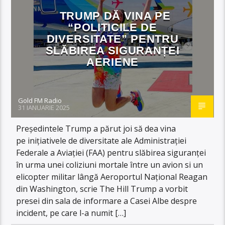
TRUMP DĂ VINA PE
“POLITICILE DE
DIVERSITATE” PENTRU
SLĂBIREA SIGURANȚEI
AERIENE
Gold FM Radio
31 IANUARIE 2025
Președintele Trump a părut joi să dea vina
pe inițiativele de diversitate ale Administrației
Federale a Aviației (FAA) pentru slăbirea siguranței
în urma unei coliziuni mortale între un avion si un
elicopter militar lângă Aeroportul Național Reagan
din Washington, scrie The Hill Trump a vorbit
presei din sala de informare a Casei Albe despre
incident, pe care l-a numit […]