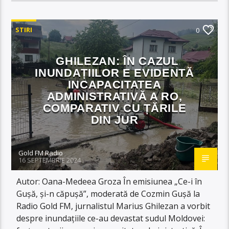
STIRI
0
GHILEZAN: ÎN CAZUL
INUNDAȚIILOR E EVIDENTĂ
INCAPACITATEA
ADMINISTRATIVĂ A RO,
COMPARATIV CU ȚĂRILE
DIN JUR
Gold FM Radio
16 SEPTEMBRIE 2024
Autor: Oana-Medeea Groza În emisiunea „Ce-i în
Gușă, și-n căpușă”, moderată de Cozmin Gușă la
Radio Gold FM, jurnalistul Marius Ghilezan a vorbit
despre inundațiile ce-au devastat sudul Moldovei: