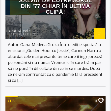
SALVAT DE CUTREMURUL
DIN ’77 CHIAR ÎN ULTIMA
CLIPĂ!
Gold FM Radio
21 FEBRUARIE 2023
Autor: Oana-Medeea Groza Într-o ediție specială a
emisiunii „Golden Hour cu Jessie”, Carmen Harra a
abordat cele mai presante teme care îi îngrijorează
pe români și nu numai. Vremurile în care trăim par
să ne pună în dificultate din ce în ce mai des. După
ce ne-am confruntat cu o pandemie fără precedent
și cu […]
STIRI
0