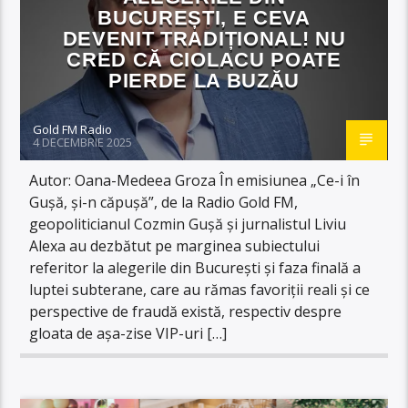
BUCUREȘTI, E CEVA
DEVENIT TRADIȚIONAL! NU
CRED CĂ CIOLACU POATE
PIERDE LA BUZĂU
Gold FM Radio
4 DECEMBRIE 2025
Autor: Oana-Medeea Groza În emisiunea „Ce-i în
Gușă, și-n căpușă”, de la Radio Gold FM,
geopoliticianul Cozmin Gușă și jurnalistul Liviu
Alexa au dezbătut pe marginea subiectului
referitor la alegerile din București și faza finală a
luptei subterane, care au rămas favoriții reali și ce
perspective de fraudă există, respectiv despre
gloata de așa-zise VIP-uri […]