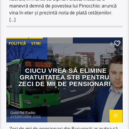
manevră demnă de povestea lui Pinocchio: aruncă
vina în eter și prezintă nota de plată cetățenilor.
[…]
POLITICĂ
STIRI
0
CIUCU VREA SĂ ELIMINE
GRATUITATEA STB PENTRU
ZECI DE MII DE PENSIONARI
Gold FM Radio
4 FEBRUARIE 2026
Zeci de mii de pensionari din București ar putea să