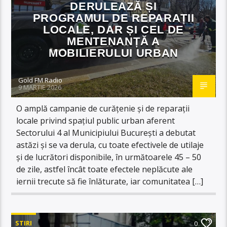
DERULEAZĂ ȘI
PROGRAMUL DE REPARAȚII
LOCALE, DAR ȘI CEL DE
MENTENANȚĂ A
MOBILIERULUI URBAN
Gold FM Radio
9 MARTIE 2026
O amplă campanie de curățenie și de reparații
locale privind spațiul public urban aferent
Sectorului 4 al Municipiului București a debutat
astăzi și se va derula, cu toate efectivele de utilaje
și de lucrători disponibile, în următoarele 45 – 50
de zile, astfel încât toate efectele neplăcute ale
iernii trecute să fie înlăturate, iar comunitatea […]
STIRI
0