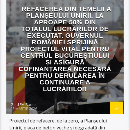
REFACEREA DIN TEMELII A
PLANȘEULUI UNIRII, LA
APROAPE 50% DIN
TOTALUL LUCRĂRILOR DE
EXECUTAT. GUVERNUL
ROMÂNIEI SPRIJINĂ
PROIECTUL VITAL PENTRU
CENTRUL BUCUREȘTIULUI
ȘI ASIGURĂ
COFINANȚAREA NECESARĂ
PENTRU DERULAREA ÎN
CONTINUARE A
LUCRĂRILOR
Gold FM Radio
23 MARTIE 2026
Proiectul de refacere, de la zero, a Planșeului
Unirii, placa de beton veche și degradată din