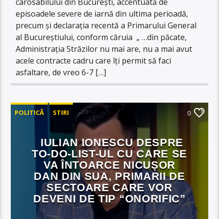
carosabilului din București, accentuată de
episoadele severe de iarnă din ultima perioadă,
precum și declarația recentă a Primarului General
al Bucureștiului, conform căruia „ …din păcate,
Administrația Străzilor nu mai are, nu a mai avut
acele contracte cadru care îți permit să faci
asfaltare, de vreo 6-7 […]
POLITICĂ
STIRI
0
IULIAN IONESCU DESPRE
TO-DO-LIST-UL CU CARE SE
VA ÎNTOARCE NICUȘOR
DAN DIN SUA, PRIMARII DE
SECTOARE CARE VOR
DEVENI DE TIP “ONORIFIC”