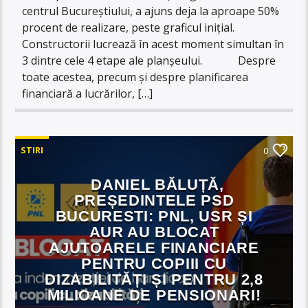
centrul Bucureștiului, a ajuns deja la aproape 50%
procent de realizare, peste graficul inițial.
Constructorii lucrează în acest moment simultan în
3 dintre cele 4 etape ale planșeului. Despre
toate acestea, precum și despre planificarea
financiară a lucrărilor, […]
STIRI
0
DANIEL BĂLUȚĂ,
PREȘEDINTELE PSD
BUCURESTI: PNL, USR ȘI
AUR AU BLOCAT
AJUTOARELE FINANCIARE
PENTRU COPIII CU
DIZABILITĂȚI ȘI PENTRU 2,8
MILIOANE DE PENSIONARI!