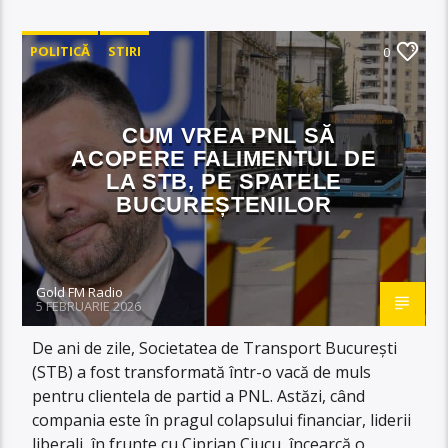
POLITICĂ
STIRI
0
CUM VREA PNL SĂ
ACOPERE FALIMENTUL DE
LA STB, PE SPATELE
BUCUREȘTENILOR
Gold FM Radio
5 FEBRUARIE 2026
De ani de zile, Societatea de Transport București
(STB) a fost transformată într-o vacă de muls
pentru clientela de partid a PNL. Astăzi, când
compania este în pragul colapsului financiar, liderii
liberali, în frunte cu Ciprian Ciucu, încearcă o