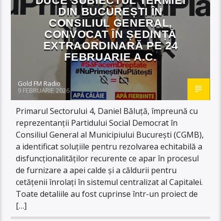
DUCE SUBIECTUL TERMIEI
DIN BUCUREȘTI ÎN
CONSILIUL GENERAL,
CONVOCAT ÎN ȘEDINȚĂ
EXTRAORDINARĂ PE 24
FEBRUARIE A.C.
Gold FM Radio
9 FEBRUARIE 2026
Primarul Sectorului 4, Daniel Băluță, împreună cu
reprezentanții Partidului Social Democrat în
Consiliul General al Municipiului București (CGMB),
a identificat soluțiile pentru rezolvarea echitabilă a
disfuncționalităților recurente ce apar în procesul
de furnizare a apei calde și a căldurii pentru
cetățenii înrolați în sistemul centralizat al Capitalei.
Toate detaliile au fost cuprinse într-un proiect de
[…]