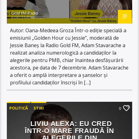
Gold FM Radio
6 DECEMBRIE 2025
Autor: Oana-Medeea Groza Într-o ediție specială a
emisiunii „Golden Hour cu Jessie”, moderată de
Jessie Baneș la Radio Gold FM, Adam Stavarache a
realizat analiza numerologică a candidaților la
alegerile pentru PMB, chiar înaintea desfășurării
acestora, pe data de 7 decembrie. Adam Stavarache
a oferit o amplă interpretare a șanselor și
profilului candidaților înscriși în […]
POLITICĂ
STIRI
0
LIVIU ALEXA: EU CRED
ÎNTR-O MARE FRAUDĂ ÎN
ALEGERILE DIN