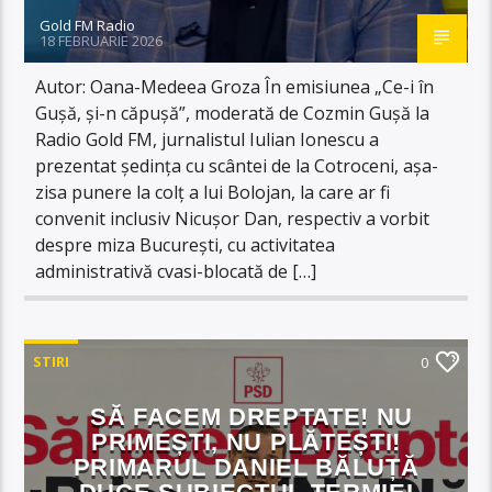
Gold FM Radio
18 FEBRUARIE 2026
Autor: Oana-Medeea Groza În emisiunea „Ce-i în
Gușă, și-n căpușă”, moderată de Cozmin Gușă la
Radio Gold FM, jurnalistul Iulian Ionescu a
prezentat ședința cu scântei de la Cotroceni, așa-
zisa punere la colț a lui Bolojan, la care ar fi
convenit inclusiv Nicușor Dan, respectiv a vorbit
despre miza București, cu activitatea
administrativă cvasi-blocată de […]
STIRI
0
SĂ FACEM DREPTATE! NU
PRIMEȘTI, NU PLĂTEȘTI!
PRIMARUL DANIEL BĂLUȚĂ