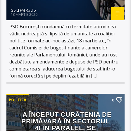
Gold FM Radio
18 MARTIE 2026
​PSD București condamnă cu fermitate atitudinea
vădit nedreaptă și lipsită de umanitate a coaliției
politice formate ad-hoc astăzi, 18 martie a.c., în
cadrul Comisiei de buget-finanțe a camerelor
reunite ale Parlamentului României, unde au fost
dezbătute amendamentele depuse de PSD pentru
completarea și aducerea bugetului de stat într-o
formă corectă și pe deplin fezabilă în […]
POLITICĂ
0
A ÎNCEPUT CURĂȚENIA DE
PRIMĂVARĂ ÎN SECTORUL
4! ÎN PARALEL, SE