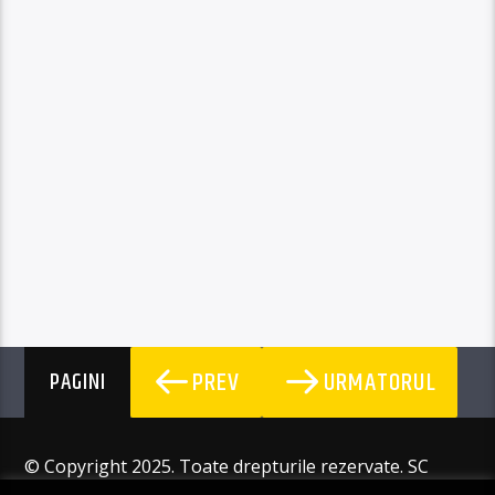
PREV
URMATORUL
PAGINI
© Copyright 2025. Toate drepturile rezervate. SC
Angus Resources SRL