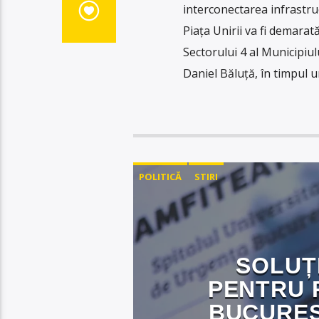
interconectarea infrastruct
Piața Unirii va fi demara
Sectorului 4 al Municipi
Daniel Băluță, în timpul un
POLITICĂ
STIRI
SOLUȚ
PENTRU 
BUCUREȘ