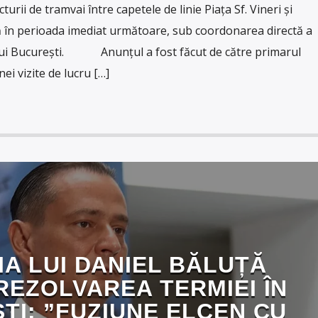
urii de tramvai între capetele de linie Piața Sf. Vineri și
tă în perioada imediat următoare, sub coordonarea directă a
ului București. Anunțul a fost făcut de către primarul
ei vizite de lucru […]
IA LUI DANIEL BĂLUȚĂ
REZOLVAREA TERMIEI ÎN
TI: ”FUZIUNE ELCEN CU