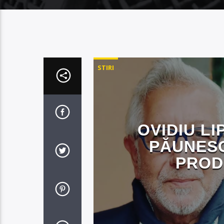
STIRI
OVIDIU L
PĂUNESC
PROD