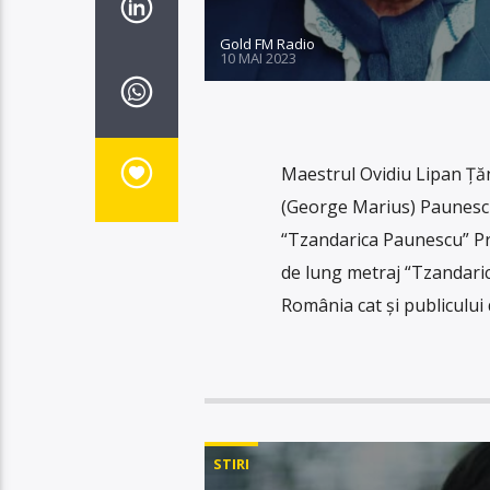
Gold FM Radio
10 MAI 2023
Maestrul Ovidiu Lipan Țăn
(George Marius) Paunescu
“Tzandarica Paunescu” Prim
de lung metraj “Tzandarica
România cat și publicului 
STIRI