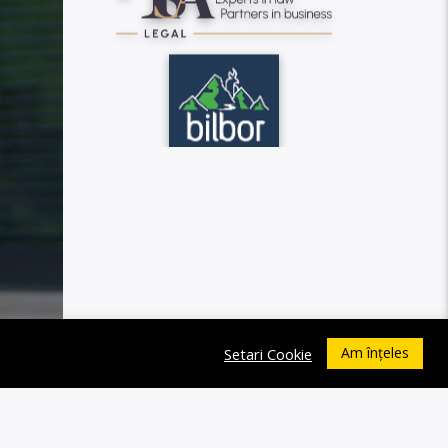
Am înțeles
Setari Cookie