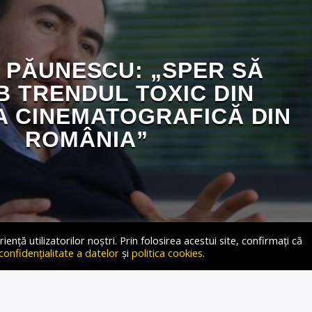
 PĂUNESCU: „SPER SĂ
B TRENDUL TOXIC DIN
A CINEMATOGRAFICĂ DIN
ROMÂNIA”
ță utilizatorilor noștri. Prin folosirea acestui site, confirmați că
 confidențialitate a datelor
și
politica cookies
.
Hour cu Jessie: „Sper să schimb prin filmele mele trendul