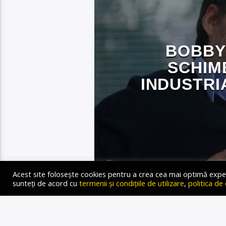
BOBBY
SCHIM
INDUSTRI
Gold FM Radio
7 APRILIE 2023
Acest site folosește cookies pentru a crea cea mai optimă experien
sunteți de acord cu
termenii și condițiile de utilizare
,
politica de
Bobby Păunescu la Golden 