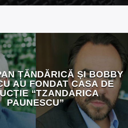
IPAN ȚĂNDĂRICĂ ȘI BOBBY
U AU FONDAT CASA DE
UCȚIE “TZANDARICA
PAUNESCU”