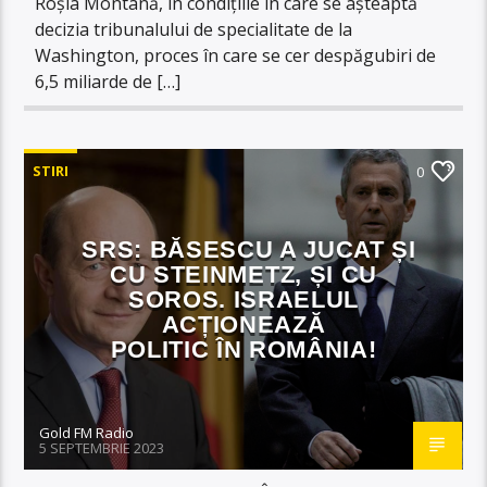
Roșia Montană, în condițiile în care se așteaptă
decizia tribunalului de specialitate de la
Washington, proces în care se cer despăgubiri de
6,5 miliarde de […]
STIRI
0
SRS: BĂSESCU A JUCAT ȘI
CU STEINMETZ, ȘI CU
SOROS. ISRAELUL
ACȚIONEAZĂ
POLITIC ÎN ROMÂNIA!
Gold FM Radio
5 SEPTEMBRIE 2023