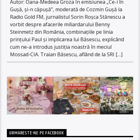
Autor: Oana-Medeea Groza În emisiunea „Ce-i în
Gușă, și-n căpușă”, moderată de Cozmin Gușă la
Radio Gold FM, jurnalistul Sorin Roșca Stănescu a
vorbit despre afacerile miliardarului Benny
Steinmetz din România, combinațiile pe linia
prințului Paul și implicarea lui Băsescu, explicând
cum ne-a introdus justiția noastră în meciul
Mossad-CIA. Traian Băsescu, aflând de la SRI […]
URMARESTE-NE PE FACEBOOK