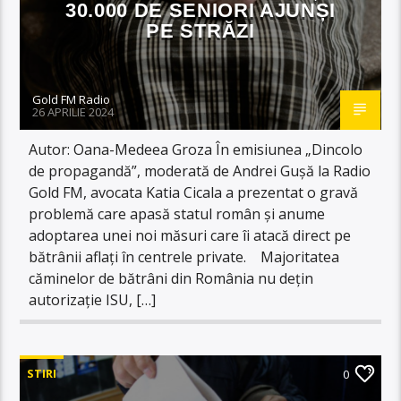
30.000 DE SENIORI AJUNȘI
PE STRĂZI
Gold FM Radio
26 APRILIE 2024
Autor: Oana-Medeea Groza În emisiunea „Dincolo
de propagandă”, moderată de Andrei Gușă la Radio
Gold FM, avocata Katia Cicala a prezentat o gravă
problemă care apasă statul român și anume
adoptarea unei noi măsuri care îi atacă direct pe
bătrânii aflați în centrele private. Majoritatea
căminelor de bătrâni din România nu dețin
autorizație ISU, […]
STIRI
0