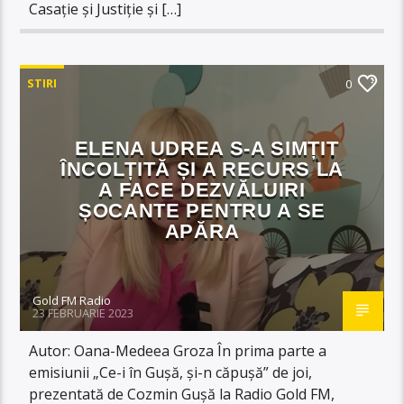
Casație și Justiție și […]
STIRI
0
ELENA UDREA S-A SIMȚIT
ÎNCOLȚITĂ ȘI A RECURS LA
A FACE DEZVĂLUIRI
ȘOCANTE PENTRU A SE
APĂRA
Gold FM Radio
23 FEBRUARIE 2023
Autor: Oana-Medeea Groza În prima parte a
emisiunii „Ce-i în Gușă, și-n căpușă” de joi,
prezentată de Cozmin Gușă la Radio Gold FM,