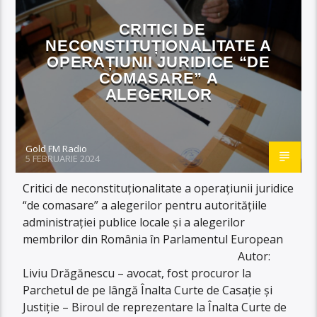
CRITICI DE
NECONSTITUȚIONALITATE A
OPERAȚIUNII JURIDICE “DE
COMASARE” A
ALEGERILOR
Gold FM Radio
5 FEBRUARIE 2024
Critici de neconstituționalitate a operațiunii juridice
“de comasare” a alegerilor pentru autoritățiile
administrației publice locale și a alegerilor
membrilor din România în Parlamentul European
Autor:
Liviu Drăgănescu – avocat, fost procuror la
Parchetul de pe lângă Înalta Curte de Casație și
Justiție – Biroul de reprezentare la Înalta Curte de