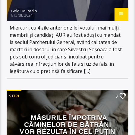
Gold FM Radio
6 IUNIE 2024
Miercuri, cu 4 zile anterior zilei votului, mai mulți
membrii și candidați AUR au fost aduși cu mandat
la sediul Parchetului General, având calitatea de
martori în dosarul în care Silvestru Șoșoacă a fost
pus sub control judiciar și inculpat pentru
săvârșirea infracțiunilor de fals și uz de fals, în
legătură cu o pretinsă falsificare […]
STIRI
0
MĂSURILE ÎMPOTRIVA
CĂMINELOR DE BĂTRÂNI
VOR REZULTA ÎN CEL PUȚIN