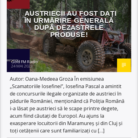
AUSTRIECII AU FOST DAȚI
ÎN URMĂRIRE GENERALĂ
DUPĂ DEZASTRELE
PRODUSE!
Gold FM Radio
24 MAI 2023
Autor: Oana-Medeea Groza În emisiunea
„Scamatoriile Iosefinei”, Iosefina Pascal a amintit
de concursurile ilegale organizate de austrieci în
pădurile României, menționând că Poliția Română
i-a lăsat pe austrieci să le scape printre degete,
acum fiind căutați de Europol. Au ajuns la
exasperare locuitorii din Maramureș și din Cluj și
toți cetățenii care sunt familiarizați cu […]