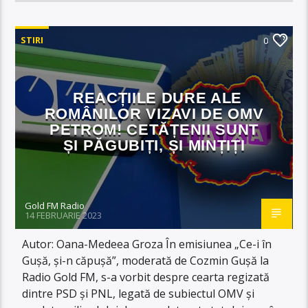
STIRI
0
REACȚIILE DURE ALE
ROMÂNILOR VIZAVI DE OMV
PETROM! CETĂȚENII SUNT
ȘI PĂGUBIȚI, ȘI MINȚIȚI
Gold FM Radio
14 FEBRUARIE 2023
Autor: Oana-Medeea Groza În emisiunea „Ce-i în
Gușă, și-n căpușă”, moderată de Cozmin Gușă la
Radio Gold FM, s-a vorbit despre cearta regizată
dintre PSD și PNL, legată de subiectul OMV și