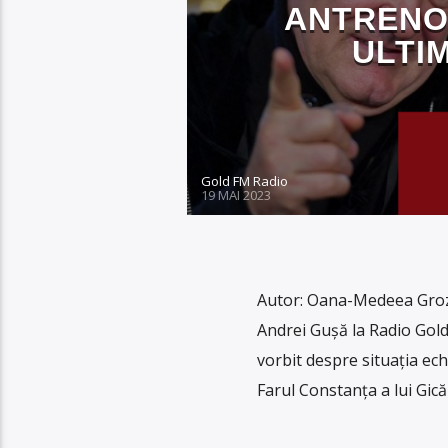
ANTRENOR
ULTI
Gold FM Radio
19 MAI 2023
Autor: Oana-Medeea Groz
Andrei Gușă la Radio Gold
vorbit despre situația ech
Farul Constanța a lui Gică 