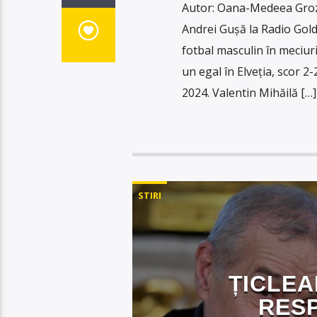
Autor: Oana-Medeea Groz
Andrei Gușă la Radio Gold 
fotbal masculin în meciur
un egal în Elveția, scor 2
2024. Valentin Mihăilă […]
STIRI
ȚICLEA
RES