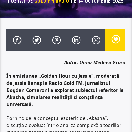
POSTAT DE
GOLD FM RADIO
PE 14 OCTOMBRIE 2025
Autor: Oana-Medeea Groza
În emisiunea „Golden Hour cu Jessie”, moderată
de Jessie Baneș la Radio Gold FM, jurnalistul
Bogdan Comaroni a explorat subiectul referitor la
Akasha
, simularea realității și conștiința
universală.
Pornind de la conceptul ezoteric de „Akasha”,
discuția a evoluat într-o analiză complexă a teoriilor