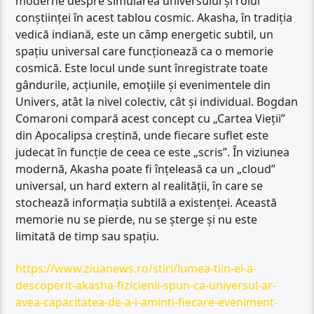
moderne despre simularea universului și rolul
conștiinței în acest tablou cosmic. Akasha, în tradiția
vedică indiană, este un câmp energetic subtil, un
spațiu universal care funcționează ca o memorie
cosmică. Este locul unde sunt înregistrate toate
gândurile, acțiunile, emoțiile și evenimentele din
Univers, atât la nivel colectiv, cât și individual. Bogdan
Comaroni compară acest concept cu „Cartea Vieții”
din Apocalipsa creștină, unde fiecare suflet este
judecat în funcție de ceea ce este „scris”. În viziunea
modernă, Akasha poate fi înțeleasă ca un „cloud”
universal, un hard extern al realității, în care se
stochează informația subtilă a existenței. Această
memorie nu se pierde, nu se șterge și nu este
limitată de timp sau spațiu.
https://www.ziuanews.ro/stiri/lumea-tiin-ei-a-
descoperit-akasha-fizicienii-spun-ca-universul-ar-
avea-capacitatea-de-a-i-aminti-fiecare-eveniment-