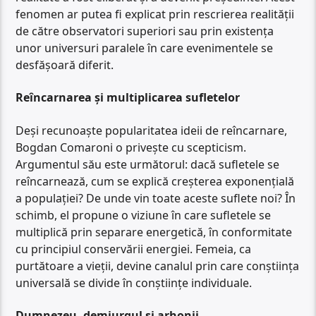
fenomen ar putea fi explicat prin rescrierea realității
de către observatori superiori sau prin existența
unor universuri paralele în care evenimentele se
desfășoară diferit.
Reîncarnarea și multiplicarea sufletelor
Deși recunoaște popularitatea ideii de reîncarnare,
Bogdan Comaroni o privește cu scepticism.
Argumentul său este următorul: dacă sufletele se
reîncarnează, cum se explică creșterea exponențială
a populației? De unde vin toate aceste suflete noi? În
schimb, el propune o viziune în care sufletele se
multiplică prin separare energetică, în conformitate
cu principiul conservării energiei. Femeia, ca
purtătoare a vieții, devine canalul prin care conștiința
universală se divide în conștiințe individuale.
Dumnezeu, demiurgul și arhonii