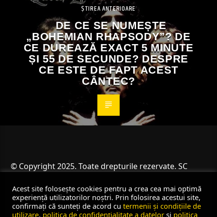
ȘTIREA ANTERIOARE
DE CE SE NUMEȘTE
„BOHEMIAN RHAPSODY”? DE
CE DUREAZĂ EXACT 5 MINUTE
ȘI 55 DE SECUNDE? DESPRE
CE ESTE DE FAPT ACEST
CÂNTEC?
© Copyright 2025. Toate drepturile rezervate. SC
Angus Resources SRL
Acest site folosește cookies pentru a crea cea mai optimă
experiență utilizatorilor noștri. Prin folosirea acestui site,
confirmați că sunteți de acord cu
termenii și condițiile de
utilizare
,
politica de confidențialitate a datelor
și
politica