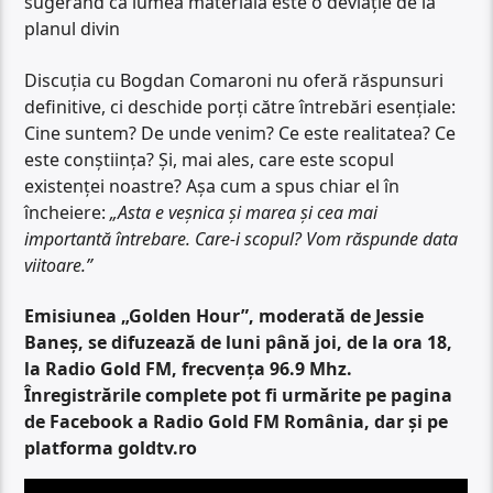
sugerând că lumea materială este o deviație de la
planul divin
Discuția cu Bogdan Comaroni nu oferă răspunsuri
definitive, ci deschide porți către întrebări esențiale:
Cine suntem? De unde venim? Ce este realitatea? Ce
este conștiința? Și, mai ales, care este scopul
existenței noastre? Așa cum a spus chiar el în
încheiere:
„Asta e veșnica și marea și cea mai
importantă întrebare. Care-i scopul? Vom răspunde data
viitoare.”
Emisiunea „Golden Hour”, moderată de Jessie
Baneș, se difuzează de luni până joi, de la ora 18,
la Radio Gold FM, frecvența 96.9 Mhz.
Înregistrările complete pot fi urmărite pe pagina
de Facebook a Radio Gold FM România, dar și pe
platforma goldtv.ro