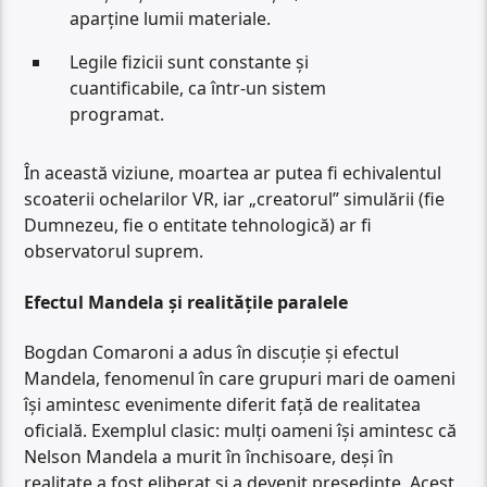
aparține lumii materiale.
Legile fizicii sunt constante și
cuantificabile, ca într-un sistem
programat.
În această viziune, moartea ar putea fi echivalentul
scoaterii ochelarilor VR, iar „creatorul” simulării (fie
Dumnezeu, fie o entitate tehnologică) ar fi
observatorul suprem.
Efectul Mandela și realitățile paralele
Bogdan Comaroni a adus în discuție și efectul
Mandela, fenomenul în care grupuri mari de oameni
își amintesc evenimente diferit față de realitatea
oficială. Exemplul clasic: mulți oameni își amintesc că
Nelson Mandela a murit în închisoare, deși în
realitate a fost eliberat și a devenit președinte. Acest