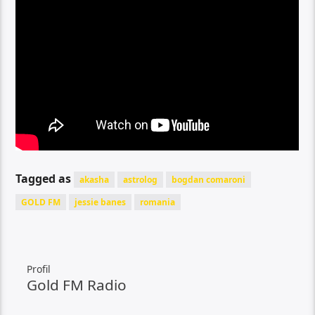
Tagged as
akasha
astrolog
bogdan comaroni
GOLD FM
jessie banes
romania
Profil
Gold FM Radio