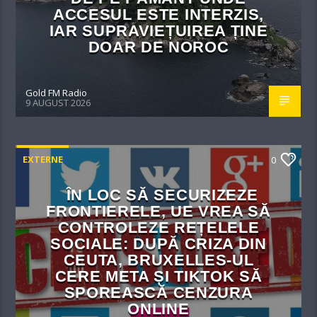
ACCESUL ESTE INTERZIS,
IAR SUPRAVIEȚUIREA ȚINE
DOAR DE NOROC
Gold FM Radio
9 AUGUST 2026
EXTERNE
0
ÎN LOC SĂ SECURIZEZE
FRONTIERELE, UE VREA SĂ
CONTROLEZE REȚELELE
SOCIALE: DUPĂ CRIZA DIN
CEUTA, BRUXELLES-UL
CERE META ȘI TIKTOK SĂ
SPOREASCĂ CENZURA
ONLINE