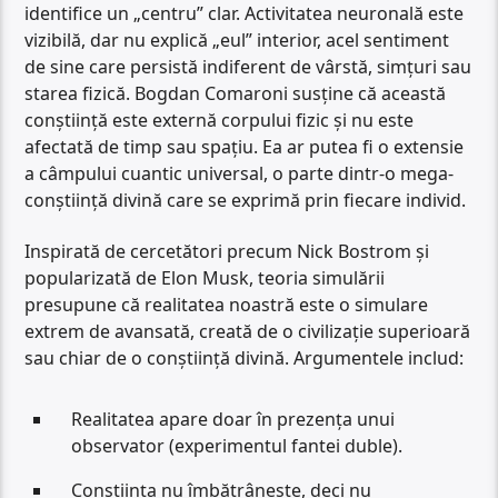
identifice un „centru” clar. Activitatea neuronală este
vizibilă, dar nu explică „eul” interior, acel sentiment
de sine care persistă indiferent de vârstă, simțuri sau
starea fizică. Bogdan Comaroni susține că această
conștiință este externă corpului fizic și nu este
afectată de timp sau spațiu. Ea ar putea fi o extensie
a câmpului cuantic universal, o parte dintr-o mega-
conștiință divină care se exprimă prin fiecare individ.
Inspirată de cercetători precum Nick Bostrom și
popularizată de Elon Musk, teoria simulării
presupune că realitatea noastră este o simulare
extrem de avansată, creată de o civilizație superioară
sau chiar de o conștiință divină. Argumentele includ:
Realitatea apare doar în prezența unui
observator (experimentul fantei duble).
Conștiința nu îmbătrânește, deci nu