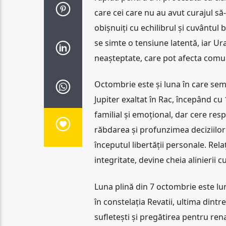
care cei care nu au avut curajul s
obișnuiți cu echilibrul și cuvântul 
se simte o tensiune latentă, iar U
neașteptate, care pot afecta comuni
Octombrie este și luna în care sem
Jupiter exaltat în Rac, începând cu
familial și emoțional, dar cere res
răbdarea și profunzimea deciziilor n
începutul libertății personale. Relaț
integritate, devine cheia alinierii c
Luna plină din 7 octombrie este lun
în constelația Revatii, ultima dintr
sufletești și pregătirea pentru ren