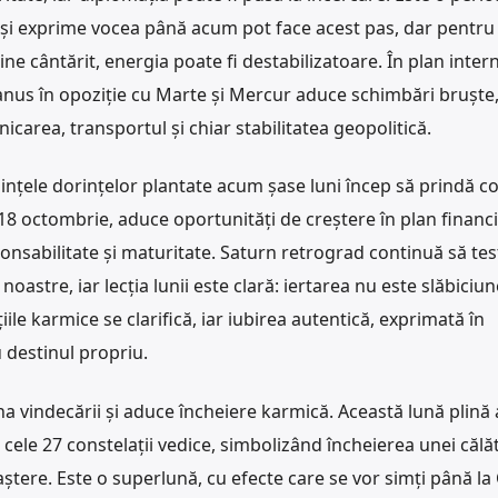
ă-și exprime vocea până acum pot face acest pas, dar pentru 
bine cântărit, energia poate fi destabilizatoare. În plan inter
ranus în opoziție cu Marte și Mercur aduce schimbări bruște
carea, transportul și chiar stabilitatea geopolitică.
ințele dorințelor plantate acum șase luni încep să prindă co
 18 octombrie, aduce oportunități de creștere în plan financi
ponsabilitate și maturitate. Saturn retrograd continuă să te
oastre, iar lecția lunii este clară: iertarea nu este slăbiciune
iile karmice se clarifică, iar iubirea autentică, exprimată în
u destinul propriu.
a vindecării și aduce încheiere karmică. Această lună plină 
e cele 27 constelații vedice, simbolizând încheierea unei călăt
aștere. Este o superlună, cu efecte care se vor simți până la