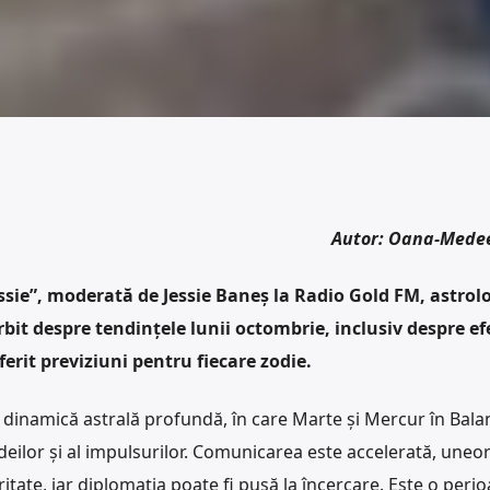
Autor: Oana-Mede
sie”, moderată de Jessie Baneș la Radio Gold FM, astrol
it despre tendințele lunii octombrie, inclusiv despre ef
oferit previziuni pentru fiecare zodie.
dinamică astrală profundă, în care Marte și Mercur în Bala
ideilor și al impulsurilor. Comunicarea este accelerată, uneo
itate, iar diplomația poate fi pusă la încercare. Este o perio