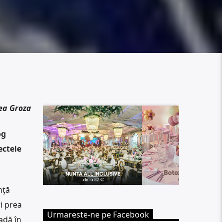
ea Groza
og
ectele
nță
ri prea
Urmareste-ne pe Facebook
adă în