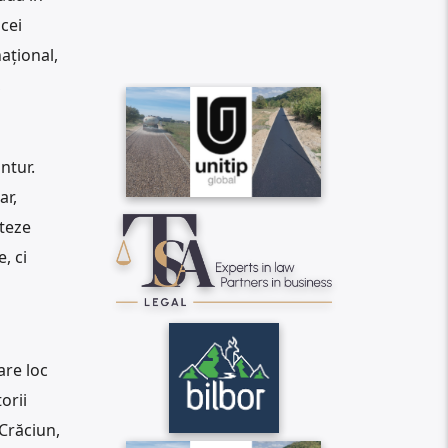
cei
național,
,
ntur.
ar,
steze
, ci
are loc
orii
 Crăciun,