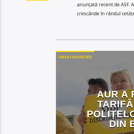
anunțată recent de ASF. A
crescânde în rândul cetățe
UNCATEGORIZED
AUR A 
TARIFĂ
POLIȚEL
DIN 