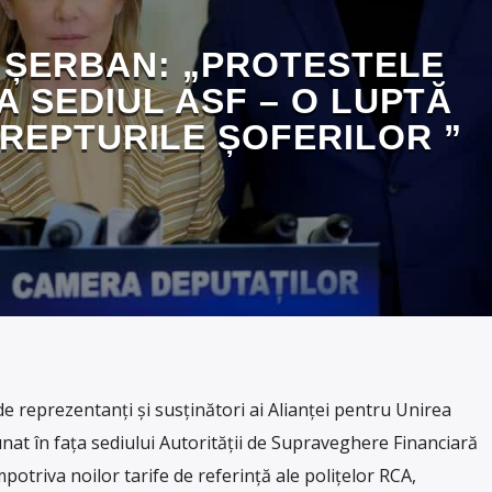
 ȘERBAN: „PROTESTELE
A SEDIUL ASF – O LUPTĂ
REPTURILE ȘOFERILOR ”
e reprezentanți și susținători ai Alianței pentru Unirea
at în fața sediului Autorității de Supraveghere Financiară
potriva noilor tarife de referință ale polițelor RCA,