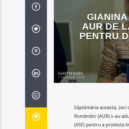
GIANINA
AUR DE L
PENTRU D
Gold FM Radio
1 AUGUST 2024
Săptămâna aceasta, zeci d
Românilor (AUR) s-au adun
(ASF) pentru a protesta îm