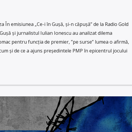
În emisiunea „Ce-i în Gușă, și-n căpușă” de la Radio Gold
șă și jurnalistul Iulian Ionescu au analizat dilema
omac pentru funcția de premier, ”pe surse” lumea o afirmă,
cum și de ce a ajuns președintele PMP în epicentrul jocului