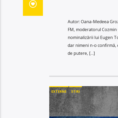
Autor: Oana-Medeea Groza 
FM, moderatorul Cozmin Gu
nominalizării lui Eugen T
dar nimeni n-o confirmă, 
de putere, […]
EXTERNE
STIRI