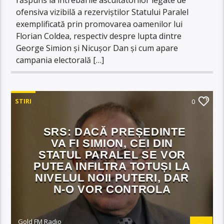
ofensiva vizibilă a rezerviștilor Statului Paralel
exemplificată prin promovarea oamenilor lui
Florian Coldea, respectiv despre lupta dintre
George Simion și Nicușor Dan și cum apare
campania electorală […]
STIRI
0
SRS: DACĂ PREȘEDINTE
VA FI SIMION, CEI DIN
STATUL PARALEL SE VOR
PUTEA INFILTRA TOTUȘI LA
NIVELUL NOII PUTERI, DAR
N-O VOR CONTROLA
Gold FM Radio