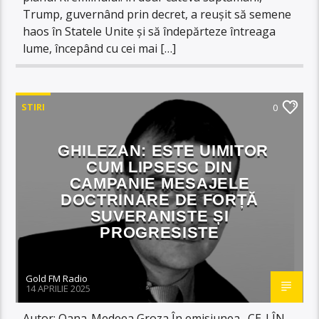
Trump, guvernând prin decret, a reușit să semene
haos în Statele Unite și să îndepărteze întreaga
lume, începând cu cei mai […]
STIRI
0
GHILEZAN: ESTE UIMITOR
CUM LIPSESC DIN
CAMPANIE MESAJELE
DOCTRINARE DE FORȚĂ
SUVERANISTE ȘI
PROGRESISTE
Gold FM Radio
14 APRILIE 2025
Autor: Oana-Medeea Groza În emisiunea „CE-I ÎN