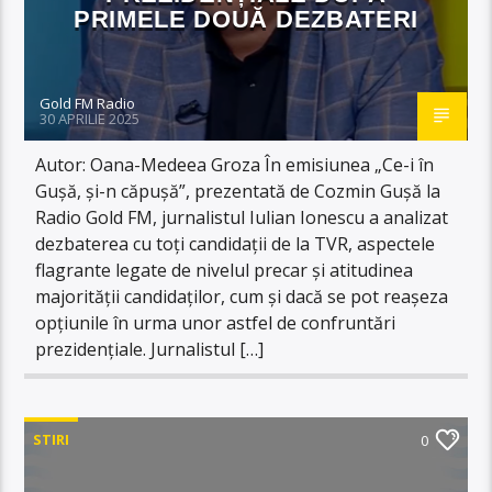
PRIMELE DOUĂ DEZBATERI
Gold FM Radio
30 APRILIE 2025
Autor: Oana-Medeea Groza În emisiunea „Ce-i în
Gușă, și-n căpușă”, prezentată de Cozmin Gușă la
Radio Gold FM, jurnalistul Iulian Ionescu a analizat
dezbaterea cu toți candidații de la TVR, aspectele
flagrante legate de nivelul precar și atitudinea
majorității candidaților, cum și dacă se pot reașeza
opțiunile în urma unor astfel de confruntări
prezidențiale. Jurnalistul […]
STIRI
0