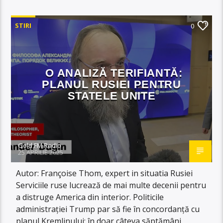
STIRI
0
O ANALIZĂ TERIFIANTĂ:
PLANUL RUSIEI PENTRU
STATELE UNITE
Gold FM Radio
25 APRILIE 2025
Autor: Françoise Thom, expert in situatia Rusiei
Serviciile ruse lucrează de mai multe decenii pentru
a distruge America din interior. Politicile
administrației Trump par să fie în concordanță cu
planul Kremlinului: în doar câteva săptămâni,