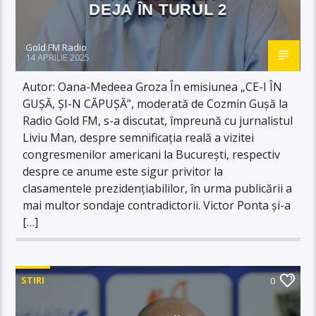
DEJA ÎN TURUL 2
Gold FM Radio
14 APRILIE 2025
Autor: Oana-Medeea Groza În emisiunea „CE-I ÎN
GUȘĂ, ȘI-N CĂPUȘĂ”, moderată de Cozmin Gușă la
Radio Gold FM, s-a discutat, împreună cu jurnalistul
Liviu Man, despre semnificația reală a vizitei
congresmenilor americani la București, respectiv
despre ce anume este sigur privitor la
clasamentele prezidențiabililor, în urma publicării a
mai multor sondaje contradictorii. Victor Ponta și-a
[…]
STIRI
0