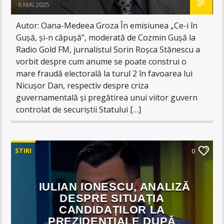
6 MAI 2025
Autor: Oana-Medeea Groza În emisiunea „Ce-i în
Gușă, și-n căpușă”, moderată de Cozmin Gușă la
Radio Gold FM, jurnalistul Sorin Roșca Stănescu a
vorbit despre cum anume se poate construi o
mare fraudă electorală la turul 2 în favoarea lui
Nicușor Dan, respectiv despre criza
guvernamentală și pregătirea unui viitor guvern
controlat de securiștii Statului […]
STIRI
0
IULIAN IONESCU, ANALIZĂ
DESPRE SITUAȚIA
CANDIDAȚILOR LA
PREZIDENȚIALE DUPĂ