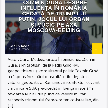
COZMIN GUȘĂ DESPRE
INFLUENȚA ÎN ROMÂNIA
CEDATĂ DE TRUMP LUI
PUTIN, JOCUL LUI ORBAN
ȘI VUCIC PE AXA
MOSCOVA-BEIJING
Gold FM Radio
1 APRILIE 2025
Autor: Oana-Medeea Groza În emisiunea „Ce-i în
Gușă, și-n căpușă”, de la Radio Gold FM,
geopoliticianul și consultantul politic Cozmin Gușă
a răspuns întrebărilor ascultătorilor legate de
viitorul geopolitic al României, în contextul, devenit
clar, în care SUA și-au cedat influența în zonă în
favoarea Rusiei, din punct de vedere militar,
respectiv trinomului franco-britanico-istaelian, din
[…]