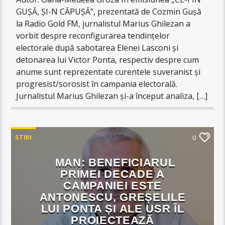
GUȘĂ, ȘI-N CĂPUȘĂ”, prezentată de Cozmin Gușă
la Radio Gold FM, jurnalistul Marius Ghilezan a
vorbit despre reconfigurarea tendințelor
electorale după sabotarea Elenei Lasconi și
detonarea lui Victor Ponta, respectiv despre cum
anume sunt reprezentate curentele suveranist și
progresist/sorosist în campania electorală.
Jurnalistul Marius Ghilezan și-a început analiza, […]
STIRI
0
MAN: BENEFICIARUL
PRIMEI DECADE A
CAMPANIEI ESTE
ANTONESCU, GREȘELILE
LUI PONTA ȘI ALE USR ÎL
PROIECTEAZĂ