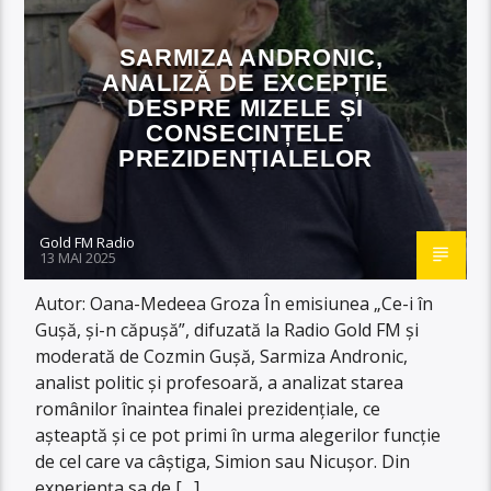
SARMIZA ANDRONIC,
ANALIZĂ DE EXCEPȚIE
DESPRE MIZELE ȘI
CONSECINȚELE
PREZIDENȚIALELOR
Gold FM Radio
13 MAI 2025
Autor: Oana-Medeea Groza În emisiunea „Ce-i în
Gușă, și-n căpușă”, difuzată la Radio Gold FM și
moderată de Cozmin Gușă, Sarmiza Andronic,
analist politic și profesoară, a analizat starea
românilor înaintea finalei prezidențiale, ce
așteaptă și ce pot primi în urma alegerilor funcție
de cel care va câștiga, Simion sau Nicușor. Din
experiența sa de […]