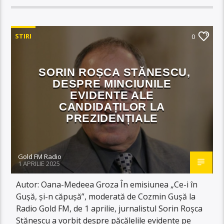
STIRI
0
SORIN ROȘCA STĂNESCU,
DESPRE MINCIUNILE
EVIDENTE ALE
CANDIDAȚILOR LA
PREZIDENȚIALE
Gold FM Radio
1 APRILIE 2025
Autor: Oana-Medeea Groza În emisiunea „Ce-i în
Gușă, și-n căpușă”, moderată de Cozmin Gușă la
Radio Gold FM, de 1 aprilie, jurnalistul Sorin Roșca
Stănescu a vorbit despre păcălelile evidente pe