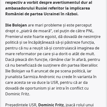
respectiv a vorbit despre avertismentul dur al
ambasadorului Rusiei referitor la implicarea
României de partea Ucrainei în război.
Ilie Bolojan
are mari probleme și este perceput
drept o „piatră de moară”, cel puțin de către PNL.
Premierul este foarte egoist, dă dovadă de nesimțire
politică și se încăpățânează să-și păstreze funcția,
pentru că nu a reușit să-și construiască imaginea de
mare reformator pe care și-a dorit-o atât de mult.
Dacă pleacă din funcție, rămâne clar în afară, pentru
că nu beneficiază de susținere din partea liberalilor.
Ilie Bolojan va fi aruncat de pe scena politică, iar
jrunalista Sarmiza Andronic nu crede în varianta în
care acesta se va duce la USR, pentru că ar da
dovadă de oportunism și ar intra în conflict cu
Dominic Fritz.
Președintele USR,
Dominic Fritz
, joacă rolul unui