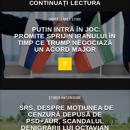
CONTINUAȚI LECTURA
URMĂTOAREA ȘTIRE
PUTIN INTRĂ ÎN JOC:
PROMITE SPRIJIN IRANULUI ÎN
TIMP CE TRUMP NEGOCIAZĂ
UN ACORD MAJOR
ȘTIREA ANTERIOARE
SRS, DESPRE MOȚIUNEA DE
CENZURĂ DEPUSĂ DE
PSD+AUR, SCANDALUL
DENIGRĂRII LUI OCTAVIAN