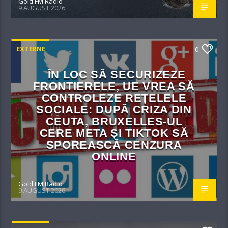
Gold FM Radio
9 AUGUST 2026
EXTERNE
0
ÎN LOC SĂ SECURIZEZE
FRONTIERELE, UE VREA SĂ
CONTROLEZE REȚELELE
SOCIALE: DUPĂ CRIZA DIN
CEUTA, BRUXELLES-UL
CERE META ȘI TIKTOK SĂ
SPOREASCĂ CENZURA
ONLINE
Gold FM Radio
9 AUGUST 2026