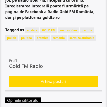
joi, pe Radio Gold FM, începând cu ora 13.
Înregistrarea integrală poate fi urmărită pe
pagina de Facebook a Radio Gold FM România,
dar și pe platforma goldtv.ro
Tagged as
analiza
GOLD FM
nicusor dan
partide
politic
politica
premier
romania
sarmiza andronic
Profil
Gold FM Radio
Arhiva postari
Opiniile cititorului