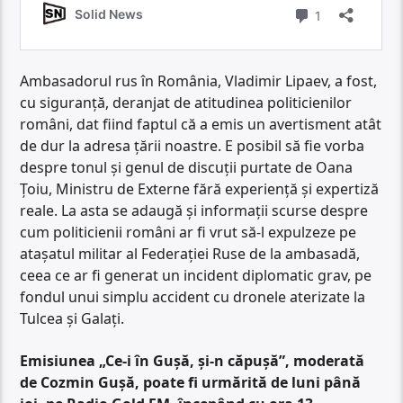
Ambasadorul rus în România, Vladimir Lipaev, a fost,
cu siguranță, deranjat de atitudinea politicienilor
români, dat fiind faptul că a emis un avertisment atât
de dur la adresa țării noastre. E posibil să fie vorba
despre tonul și genul de discuții purtate de Oana
Țoiu, Ministru de Externe fără experiență și expertiză
reale. La asta se adaugă și informații scurse despre
cum politicienii români ar fi vrut să-l expulzeze pe
atașatul militar al Federației Ruse de la ambasadă,
ceea ce ar fi generat un incident diplomatic grav, pe
fondul unui simplu accident cu dronele aterizate la
Tulcea și Galați.
Emisiunea „Ce-i în Gușă, și-n căpușă”, moderată
de Cozmin Gușă, poate fi urmărită de luni până