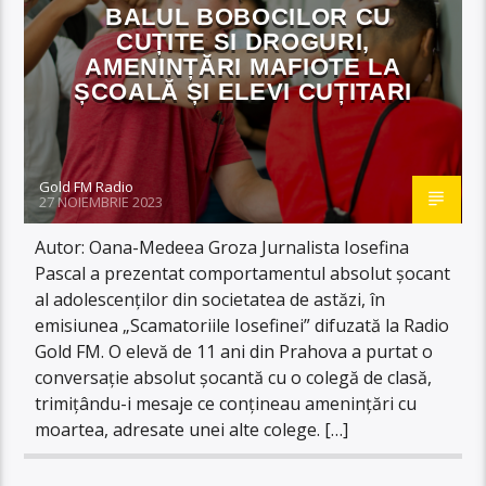
BALUL BOBOCILOR CU
CUȚITE SI DROGURI,
AMENINȚĂRI MAFIOTE LA
ȘCOALĂ ȘI ELEVI CUȚITARI
Gold FM Radio
27 NOIEMBRIE 2023
Autor: Oana-Medeea Groza Jurnalista Iosefina
Pascal a prezentat comportamentul absolut șocant
al adolescenților din societatea de astăzi, în
emisiunea „Scamatoriile Iosefinei” difuzată la Radio
Gold FM. O elevă de 11 ani din Prahova a purtat o
conversație absolut șocantă cu o colegă de clasă,
trimițându-i mesaje ce conțineau amenințări cu
moartea, adresate unei alte colege. […]