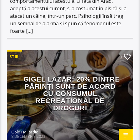
comportamentului acestuia. O fată din Arad,
adeptă a acestui curent, s-a costumat în pisică și a
atacat un câine, într-un parc. Psihologii însă trag
un semnal de alarmă și spun că fenomenul este
foarte […]
STIRI
0
GIGEL LAZĂR: 20% DINTRE
PĂRINȚI SUNT DE ACORD
CU CONSUMUL
RECREAȚIONAL DE
DROGURI
Gold FM Radio
8 DECEMBRIE 2023