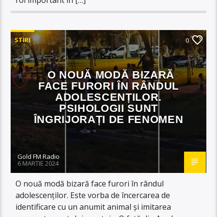
STIRI
0
O NOUĂ MODĂ BIZARĂ
FACE FURORI ÎN RÂNDUL
ADOLESCENȚILOR.
PSIHOLOGII SUNT
ÎNGRIJORAȚI DE FENOMEN
Gold FM Radio
6 MARTIE 2024
O nouă modă bizară face furori în rândul
adolescenților. Este vorba de încercarea de
identificare cu un anumit animal și imitarea